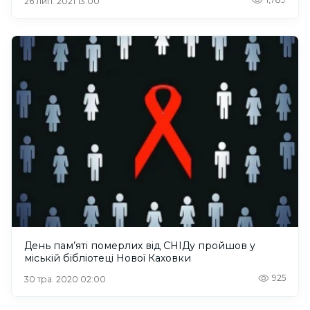
26 лип. 2021 13:00
День пам’яті померлих від СНІДу пройшов у
міській бібліотеці Нової Каховки
925
30 тра. 2020 02:00