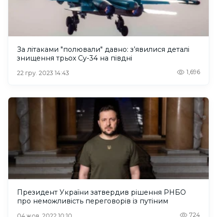
За літаками "полювали" давно: з’явилися деталі
знищення трьох Су-34 на півдні
1,696
22 гру. 2023 14:43
Президент України затвердив рішення РНБО
про неможливість переговорів із путіним
724
04 жов. 2022 10:10