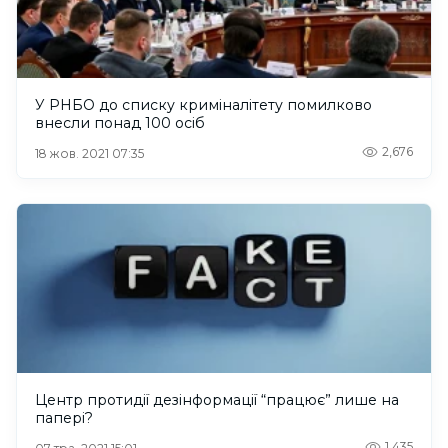
У РНБО до списку криміналітету помилково
внесли понад 100 осіб
2,676
18 жов. 2021 07:35
Центр протидії дезінформації “працює” лише на
папері?
1,435