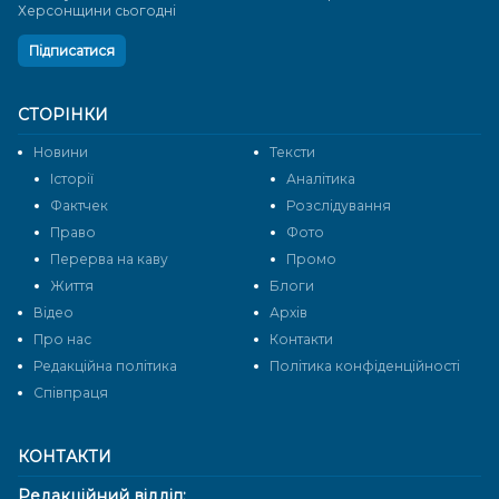
Херсонщини сьогодні
Підписатися
СТОРІНКИ
Новини
Тексти
Історії
Аналітика
Фактчек
Розслідування
Право
Фото
Перерва на каву
Промо
Життя
Блоги
Відео
Архів
Про нас
Контакти
Редакційна політика
Політика конфіденційності
Cпівпраця
КОНТАКТИ
Редакційний відділ: