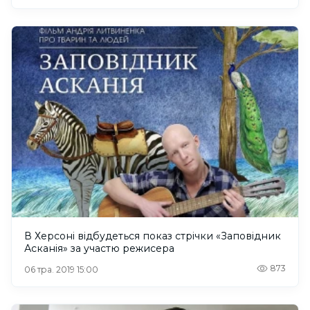
В Херсоні відбудеться показ стрічки «Заповідник
Асканія» за участю режисера
873
06 тра. 2019 15:00