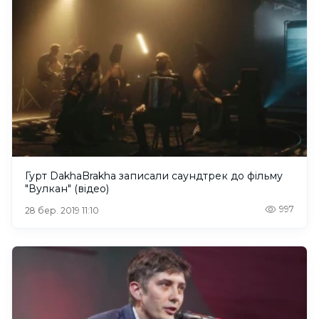
Гурт DakhaBrakha записали саундтрек до фільму
"Вулкан" (відео)
997
28 бер. 2019 11:10