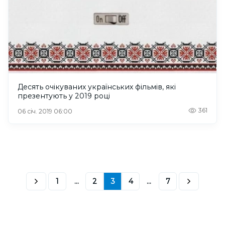
Десять очікуваних українських фільмів, які
презентують у 2019 році
361
06 січ. 2019 06:00
1
...
2
3
4
...
7