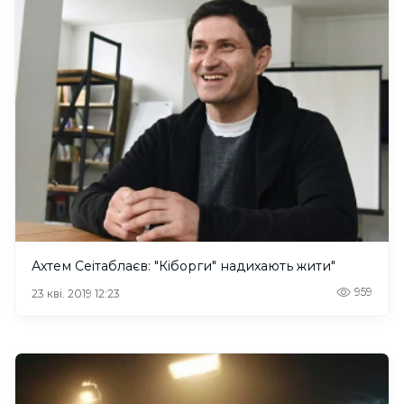
Ахтем Сеітаблаєв: "Кіборги" надихають жити"
959
23 кві. 2019 12:23