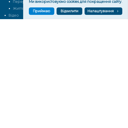
Перерва на каву
Ми використовуємо cookies для покращення сайту.
Промо
Життя
Блоги
Приймаю
Відхилити
Налаштування
Відео
Архів
Про нас
Контакти
Редакційна політика
Політика конфіденційності
Cпівпраця
КОНТАКТИ
Редакційний відділ:
ilona.polesova@gmail.com
vgorunews@gmail.com
lvgoru@gmail.com
team@vgoru.org
Відділ продажів:
partnership@vgoru.org
oleksiylehen@vgoru.org