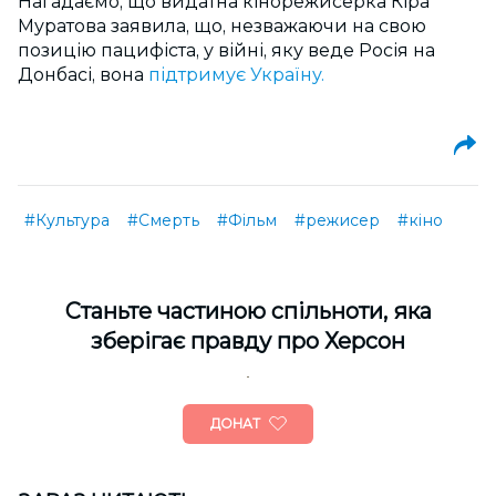
Нагадаємо, що видатна кінорежисерка Кіра
Муратова заявила, що, незважаючи на свою
позицію пацифіста, у війні, яку веде Росія на
Донбасі, вона
підтримує Україну.
#Культура
#Смерть
#Фільм
#режисер
#кіно
Cтаньте частиною спільноти, яка
зберігає правду про Херсон
ДОНАТ