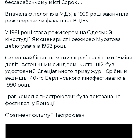
бессарабському місті Сороки.
Вивчала філологію в МДУ, в 1959 році закінчила
режисерський факультет ВДІКу.
У 1961 році стала режисером на Одеській
кіностудії. Як сценарист і режисер Муратова
дебютувала в 1962 році.
Серед найбільш помітних її робіт - фільми "Зміна
долі", "Астенічний синдром". Останній був
удостоєний Спеціального призу журі "Срібний
ведмідь" 40-го Берлінського кінофестивалю в
1990 році.
Трагікомедія "Настроювач" була показана на
фестивалі у Венеції.
Фрагмент фільму "Настроювач"