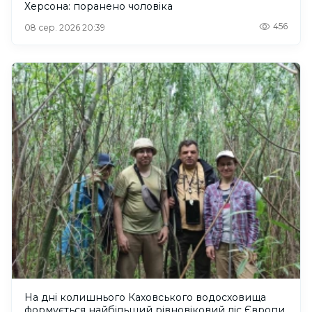
Херсона: поранено чоловіка
456
08 сер. 2026 20:39
На дні колишнього Каховського водосховища
формується найбільший рівновіковий ліс Європи