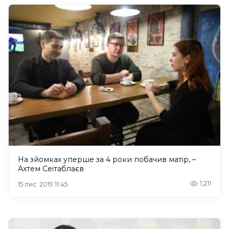
На зйомках уперше за 4 роки побачив матір, –
Ахтем Сеітаблаєв
1,211
15 лис. 2019 11:45