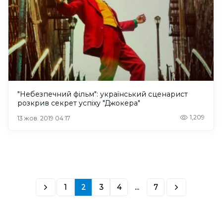
"Небезпечний фільм": український сценарист
розкрив секрет успіху "Джокера"
1,209
13 жов. 2019 04:17
1
2
3
4
...
7