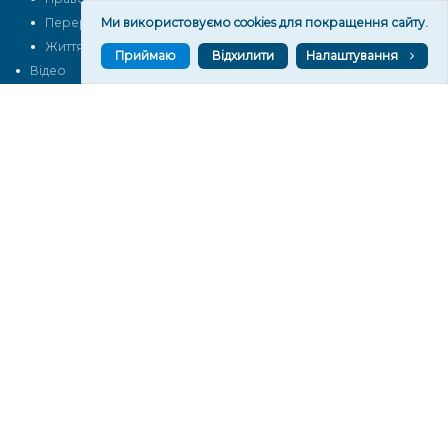
Ми використовуємо cookies для покращення сайту.
Перерва на каву
Промо
Життя
Блоги
Приймаю
Відхилити
Налаштування
Відео
Архів
Про нас
Контакти
Редакційна політика
Політика конфіденційності
Cпівпраця
КОНТАКТИ
Редакційний відділ:
ilona.polesova@gmail.com
vgorunews@gmail.com
lvgoru@gmail.com
team@vgoru.org
Відділ продажів:
partnership@vgoru.org
oleksiylehen@vgoru.org