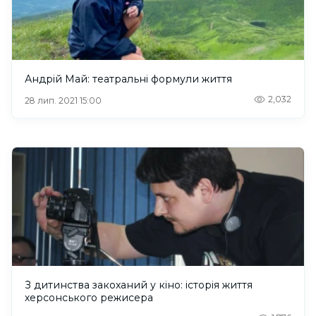
Андрій Май: театральні формули життя
2,032
28 лип. 2021 15:00
З дитинства закоханий у кіно: історія життя
херсонського режисера