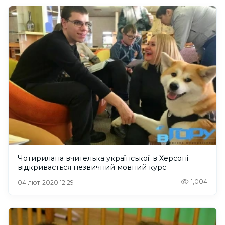
Чотирилапа вчителька української: в Херсоні
відкривається незвичний мовний курс
1,004
04 лют. 2020 12:29