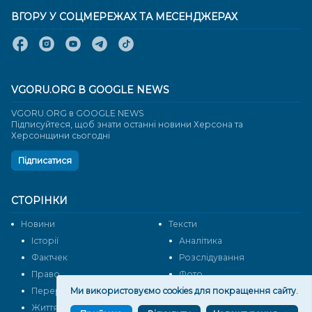
ВГОРУ У СОЦМЕРЕЖАХ ТА МЕСЕНДЖЕРАХ
VGORU.ORG В GOOGLE NEWS
VGORU.ORG в GOOGLE NEWS
Підписуйтеся, щоб знати останні новини Херсона та
Херсонщини сьогодні
Підписатися
СТОРІНКИ
Новини
Тексти
Історії
Аналітика
Фактчек
Розслідування
Право
Фото
Ми використовуємо cookies для покращення сайту.
Перерва на каву
Промо
Життя
Блоги