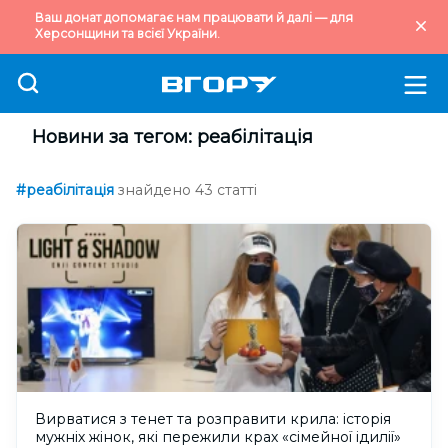
Ваш донат допомагає нам працювати й далі — для
Херсонщини та всієї України.
Новини за тегом: реабілітація
#реабілітація
знайдено 43 статті
Вирватися з тенет та розправити крила: історія
мужніх жінок, які пережили крах «сімейної ідилії»