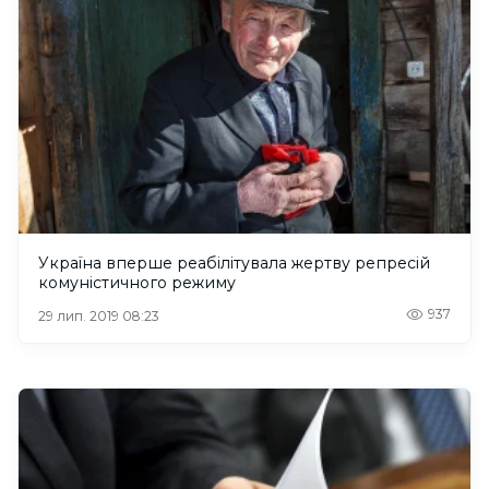
Україна вперше реабілітувала жертву репресій
комуністичного режиму
937
29 лип. 2019 08:23