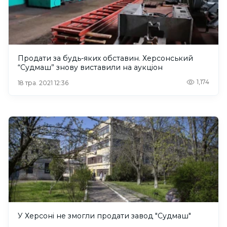
Продати за будь-яких обставин. Херсонський
“Судмаш” знову виставили на аукціон
1,174
18 тра. 2021 12:36
У Херсоні не змогли продати завод "Судмаш"