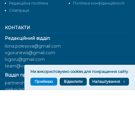
Редакційна політика
Політика конфіденційності
Cпівпраця
КОНТАКТИ
Редакційний відділ:
ilona.polesova@gmail.com
vgorunews@gmail.com
lvgoru@gmail.com
team@vgoru.org
Ми використовуємо cookies для покращення сайту.
Відділ продажів:
Приймаю
Відхилити
Налаштування
partnership@vgoru.org
oleksiylehen@vgoru.org
Засновник медіа «Вгору» Благодійна організація «Фонд