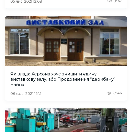
1,862
05 лис. 2021 12:08
Як влада Херсона хоче знищити єдину
виставкову залу, або Продовження “дерибану”
майна
2,946
06 жов. 2021 16:15