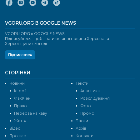
VGORU.ORG В GOOGLE NEWS
VGORU.ORG в GOOGLE NEWS
Підписуйтеся, щоб знати останні новини Херсона та
Херсонщини сьогодні
Підписатися
СТОРІНКИ
Новини
Тексти
Історії
Аналітика
Фактчек
Розслідування
Право
Фото
Перерва на каву
Промо
Життя
Блоги
Відео
Архів
Про нас
Контакти