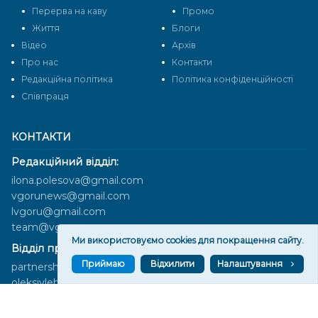
Перерва на каву
Промо
Життя
Блоги
Відео
Архів
Про нас
Контакти
Редакційна політика
Політика конфіденційності
Cпівпраця
КОНТАКТИ
Редакційний відділ:
ilona.polesova@gmail.com
vgorunews@gmail.com
lvgoru@gmail.com
team@vgoru.org
Ми використовуємо cookies для покращення сайту.
Відділ продажів:
Приймаю
Відхилити
Налаштування
partnership@vgoru.org
oleksiylehen@vgoru.org