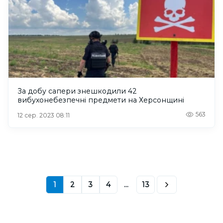
За добу сапери знешкодили 42
вибухонебезпечні предмети на Херсонщині
563
12 сер. 2023 08:11
1
2
3
4
...
13