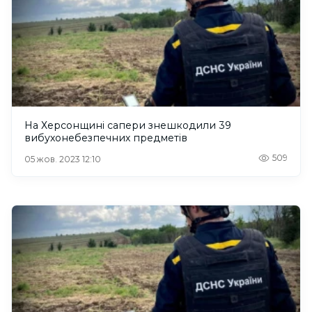
На Херсонщині сапери знешкодили 39
вибухонебезпечних предметів
509
05 жов. 2023 12:10