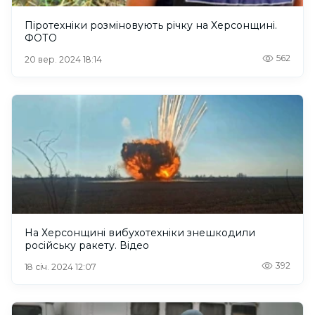
Піротехніки розміновують річку на Херсонщині.
ФОТО
562
20 вер. 2024 18:14
На Херсонщині вибухотехніки знешкодили
російську ракету. Відео
392
18 січ. 2024 12:07