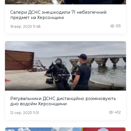
Сапери ДСНС знешкодили 71 небезпечний
предмет на Херсонщині
513
16 вер. 2023 11:48
Рятувальники ДСНС дистанційно розміновують
дно водойм Херсонщини
452
12 сер. 2023 11:51