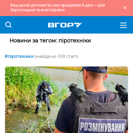
Ваш донат допомагає нам працювати й далі — для
Херсонщини та всієї України.
Новини за тегом: піротехніки
#піротехніки
знайдено 109 статті