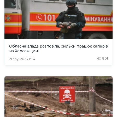
Обласна влада розповіла, скільки працює саперів
на Херсонщині
801
21 гру. 2023 15:14