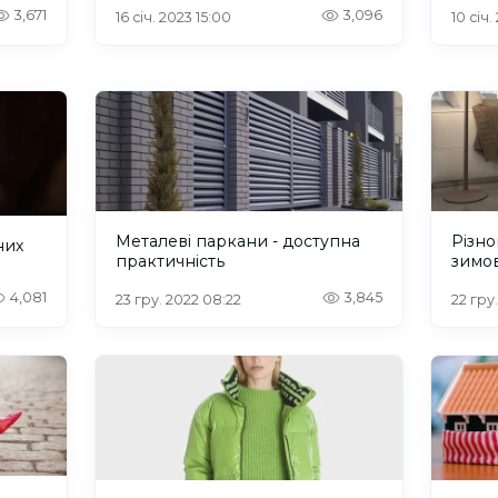
3,671
3,096
16 січ. 2023 15:00
10 січ.
Металеві паркани - доступна
Різно
них
практичність
зимо
4,081
3,845
23 гру. 2022 08:22
22 гру.