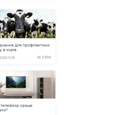
днання для профілактики
у в корів
3,638
 2023 11:55
 телевізор краще
ати?