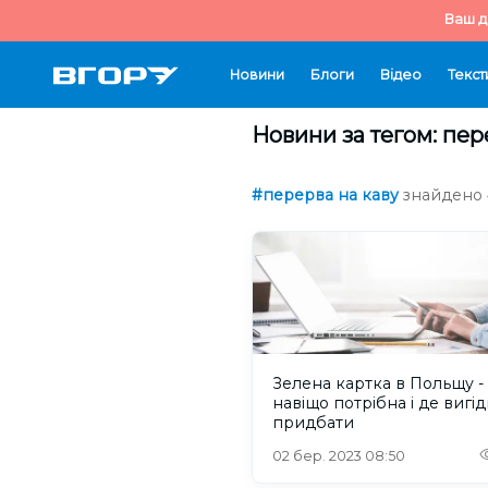
Ваш д
Новини
Блоги
Відео
Текст
Новини за тегом: пер
#перерва на каву
знайдено 
Зелена картка в Польщу -
навіщо потрібна і де вигідн
придбати
02 бер. 2023 08:50