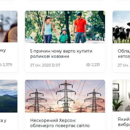
нку
5 причин чому варто купити
Обла
?
роликові ковзани
кетоз
2,579
2,231
27 січ. 2023 12:07
27 січ.
Який
а у
Нескорений Херсон:
вибр
обленерго повертає світло