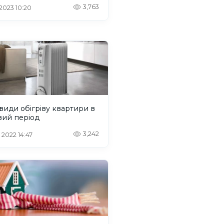
3,763
 2023 10:20
види обігріву квартири в
вий період
3,242
 2022 14:47