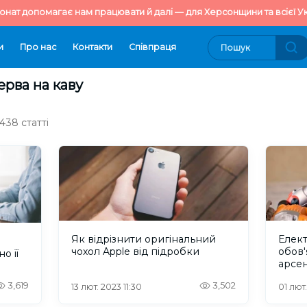
онат допомагає нам працювати й далі — для Херсонщини та всієї Ук
и
Про нас
Контакти
Cпівпраця
ерва на каву
438 статті
Як відрізнити оригінальний
Елект
чохол Apple від підробки
обов'
о її
арсен
3,619
3,502
13 лют. 2023 11:30
01 лют