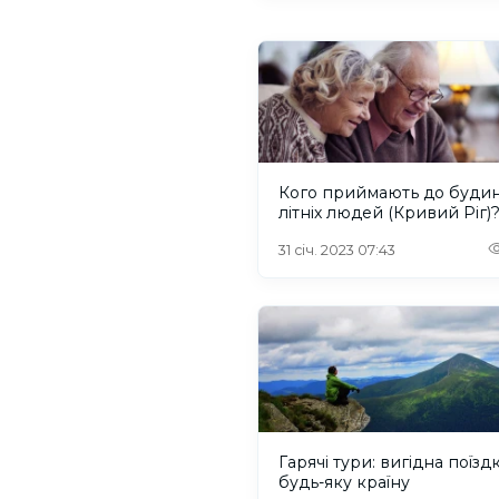
Кого приймають до буди
літніх людей (Кривий Ріг)
31 січ. 2023 07:43
Гарячі тури: вигідна поїздк
будь-яку країну