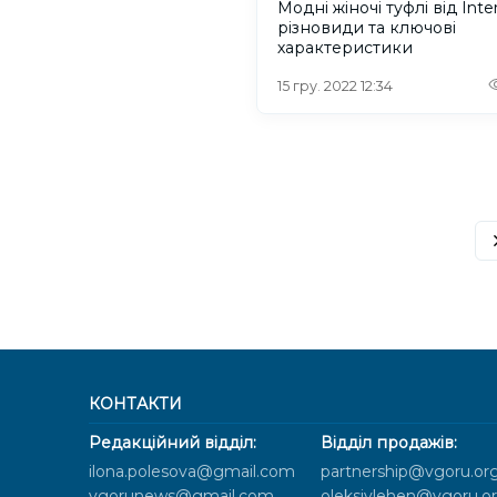
Модні жіночі туфлі від Inte
різновиди та ключові
характеристики
15 гру. 2022 12:34
КОНТАКТИ
Редакційний відділ:
Відділ продажів:
ilona.polesova@gmail.com
partnership@vgoru.or
vgorunews@gmail.com
oleksiylehen@vgoru.o