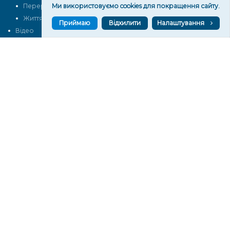
Перерва на каву
Ми використовуємо cookies для покращення сайту.
Промо
Життя
Блоги
Приймаю
Відхилити
Налаштування
Відео
Архів
Про нас
Контакти
Редакційна політика
Політика конфіденційності
Cпівпраця
КОНТАКТИ
Редакційний відділ:
ilona.polesova@gmail.com
vgorunews@gmail.com
lvgoru@gmail.com
team@vgoru.org
Відділ продажів:
partnership@vgoru.org
oleksiylehen@vgoru.org