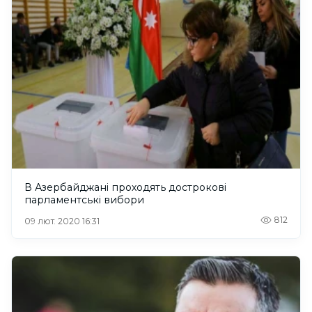
В Азербайджані проходять дострокові
парламентські вибори
812
09 лют. 2020 16:31