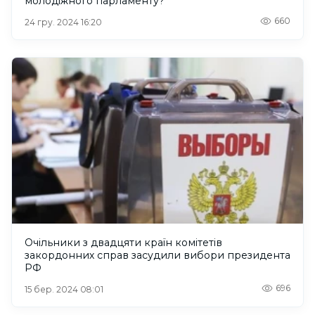
молодіжного парламенту?
660
24 гру. 2024 16:20
Очільники з двадцяти країн комітетів
закордонних справ засудили вибори президента
РФ
696
15 бер. 2024 08:01