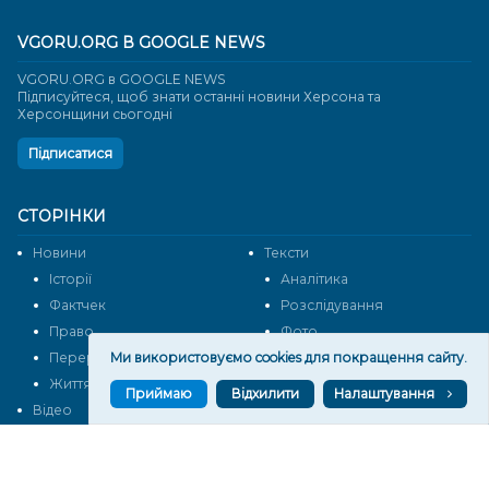
VGORU.ORG В GOOGLE NEWS
VGORU.ORG в GOOGLE NEWS
Підписуйтеся, щоб знати останні новини Херсона та
Херсонщини сьогодні
Підписатися
СТОРІНКИ
Новини
Тексти
Історії
Аналітика
Фактчек
Розслідування
Право
Фото
Ми використовуємо cookies для покращення сайту.
Перерва на каву
Промо
Життя
Блоги
Приймаю
Відхилити
Налаштування
Відео
Архів
Про нас
Контакти
Редакційна політика
Політика конфіденційності
Cпівпраця