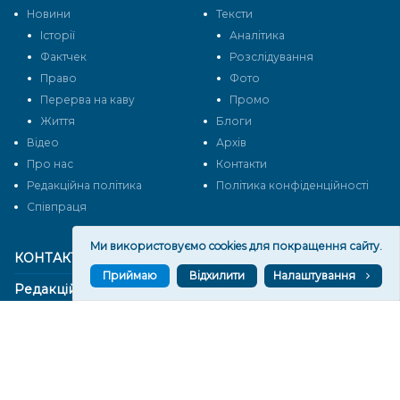
Новини
Тексти
Історії
Аналітика
Фактчек
Розслідування
Право
Фото
Перерва на каву
Промо
Життя
Блоги
Відео
Архів
Про нас
Контакти
Редакційна політика
Політика конфіденційності
Cпівпраця
Ми використовуємо cookies для покращення сайту.
КОНТАКТИ
Приймаю
Відхилити
Налаштування
Редакційний відділ:
ilona.polesova@gmail.com
vgorunews@gmail.com
lvgoru@gmail.com
team@vgoru.org
Відділ продажів: