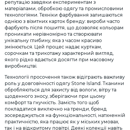
репутацію завдяки експериментам з
матеріалами, обробкою одягу та промисловими
технологіями. Техніки фарбування залишаються
однією з візитних карток бренду: вироби часто
фарбують після пошиття, що дозволяє кольорам
проникати нерівномірно та створювати
унікальну глибину, яка з часом красиво
змінюється. Цей процес надає курткам,
сорочкам та трикотажу характерний вигляд,
якого рідко вдається досягти при масовому
виробництві.
Технології просочення також відіграють важливу
роль у довговічності одягу Stone Island. Тканини
обробляються для захисту від вологи, вітру та
щоденного зносу, зберігаючи при цьому
комфорт та гнучкість. Замість того щоб
покладатися виключно на тренди, бренд
зосереджується на функціональності, натхненній
практичністю, яка працює як у міських умовах,
так і на відкритому повітрі. Деякі колекції навіть