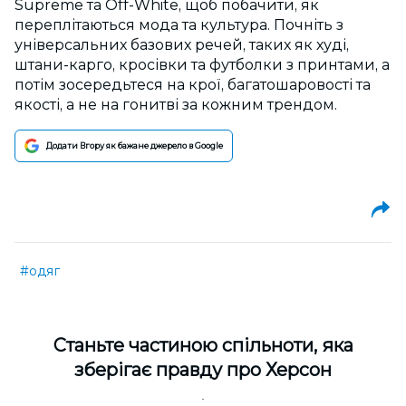
Supreme та Off-White, щоб побачити, як
переплітаються мода та культура. Почніть з
універсальних базових речей, таких як худі,
штани-карго, кросівки та футболки з принтами, а
потім зосередьтеся на крої, багатошаровості та
якості, а не на гонитві за кожним трендом.
Додати Вгору як бажане джерело в Google
#одяг
Cтаньте частиною спільноти, яка
зберігає правду про Херсон