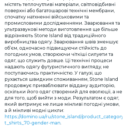
містять теплочутливі матеріали, світловідбивні
поверхні або багатошарові технічні мембрани,
спочатку натхненні військовими та
промисловими дослідженнями. Зварювання та
ультразвукові методи виготовлення ще більше
відрізняють Stone Island від традиційного
виробництва одягу. Зварювання швів зменшує
об’єм, одночасно підвищуючи стійкість до
погодних умов, створюючи чіткіші силуети та
одяг, що служить довше. Ці технічні процеси
надають одягу футуристичного вигляду, не
поступаючись практичністю. У галузі, що
рухається швидким споживанням, Stone Island
продовжує приваблювати віддану аудиторію,
оскільки його одяг створений для еволюції, а не
для того, щоб вийти з моди. Результатом є одяг,
який витримує не лише мінливі погодні умови,
а й мінливі модні цикли:
https://domino.ua/ru/stone_island/product_category-
t_shirts_70-gender-man
.