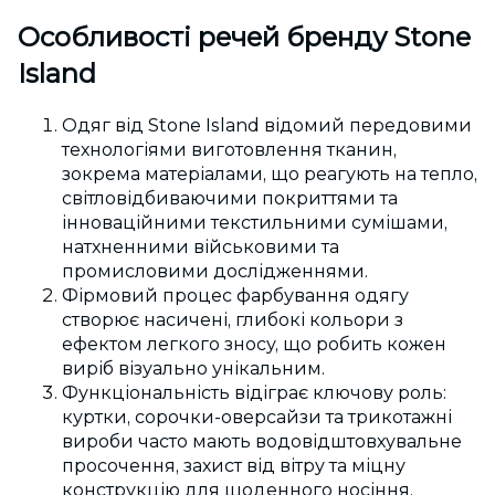
Особливості речей бренду Stone
Island
Одяг від Stone Island відомий передовими
технологіями виготовлення тканин,
зокрема матеріалами, що реагують на тепло,
світловідбиваючими покриттями та
інноваційними текстильними сумішами,
натхненними військовими та
промисловими дослідженнями.
Фірмовий процес фарбування одягу
створює насичені, глибокі кольори з
ефектом легкого зносу, що робить кожен
виріб візуально унікальним.
Функціональність відіграє ключову роль:
куртки, сорочки-оверсайзи та трикотажні
вироби часто мають водовідштовхувальне
просочення, захист від вітру та міцну
конструкцію для щоденного носіння.