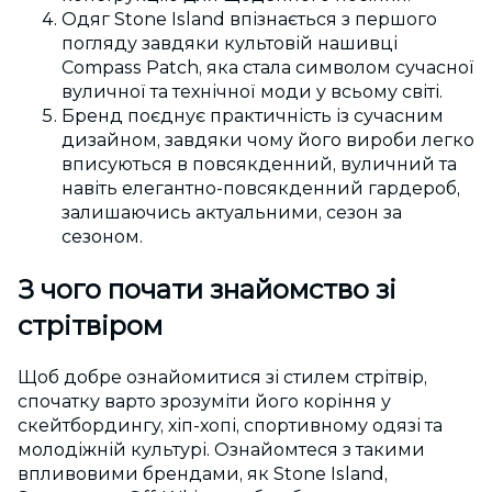
Одяг Stone Island впізнається з першого
погляду завдяки культовій нашивці
Compass Patch, яка стала символом сучасної
вуличної та технічної моди у всьому світі.
Бренд поєднує практичність із сучасним
дизайном, завдяки чому його вироби легко
вписуються в повсякденний, вуличний та
навіть елегантно-повсякденний гардероб,
залишаючись актуальними, сезон за
сезоном.
З чого почати знайомство зі
стрітвіром
Щоб добре ознайомитися зі стилем стрітвір,
спочатку варто зрозуміти його коріння у
скейтбордингу, хіп-хопі, спортивному одязі та
молодіжній культурі. Ознайомтеся з такими
впливовими брендами, як Stone Island,