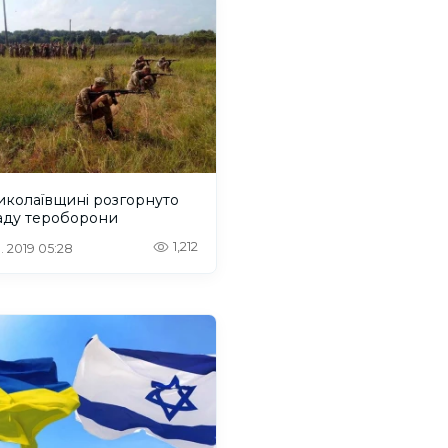
иколаївщині розгорнуто
аду тероборони
1,212
. 2019 05:28