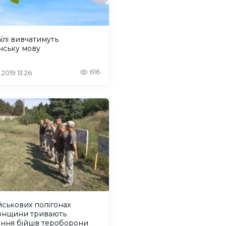
аїлі вивчатимуть
нську мову
616
 2019 13:26
йськових полігонах
онщини тривають
ння бійців тероборони