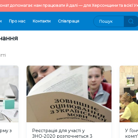
онат допомагає нам працювати й далі — для Херсонщини та всієї Ук
и
Про нас
Контакти
Cпівпраця
вчання
тті
рму з
Реєстрація для участі у
У Гон
ЗНО-2020 розпочнеться 3
комп’