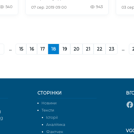
540
943
07 сер. 2019 09:00
03 сер.
...
15
16
17
18
19
20
21
22
23
...
СТОРІНКИ
ВГ
Новини
Тексти
g
rg
Історії
Аналітика
VG
Фактчек