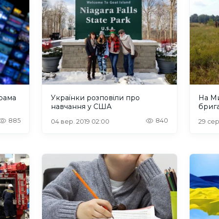
грама
Українки розповіли про
На М
навчання у США
бриг
885
840
04 вер. 2019 02:00
29 сер