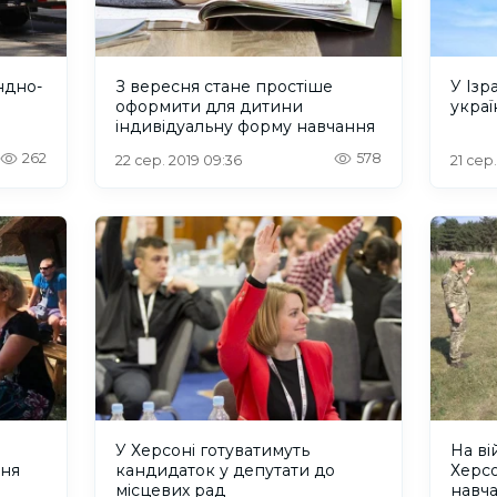
ндно-
З вересня стане простіше
У Ізр
оформити для дитини
украї
індивідуальну форму навчання
262
578
22 сер. 2019 09:36
21 сер.
У Херсоні готуватимуть
На ві
ння
кандидаток у депутати до
Херс
місцевих рад
навча