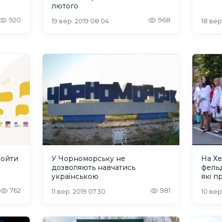
лютого
920
968
19 вер. 2019 08:04
18 вер
ройти
У Чорноморську не
На Хе
дозволяють навчатись
фельд
українською
які 
762
981
11 вер. 2019 07:30
10 вер