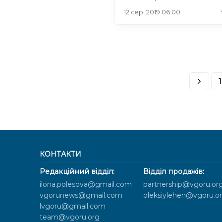
12 сер. 2019 06:00
1
КОНТАКТИ
Редакційний відділ:
Відділ продажів:
ilona.polesova@gmail.com
partnership@vgoru.or
vgorunews@gmail.com
oleksiylehen@vgoru.o
lvgoru@gmail.com
team@vgoru.org