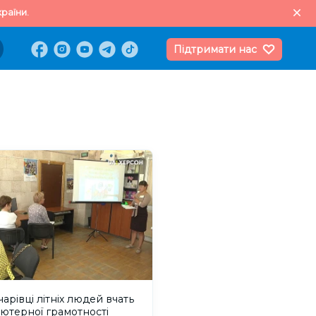
раїни.
Підтримати нас
чарівці літніх людей вчать
ютерної грамотності