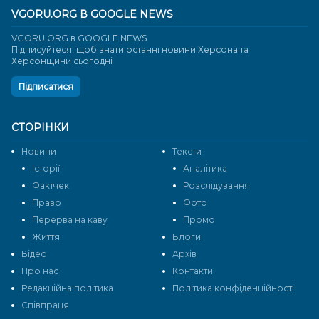
VGORU.ORG В GOOGLE NEWS
VGORU.ORG в GOOGLE NEWS
Підписуйтеся, щоб знати останні новини Херсона та
Херсонщини сьогодні
Підписатися
СТОРІНКИ
Новини
Тексти
Історії
Аналітика
Фактчек
Розслідування
Право
Фото
Перерва на каву
Промо
Життя
Блоги
Відео
Архів
Про нас
Контакти
Редакційна політика
Політика конфіденційності
Cпівпраця