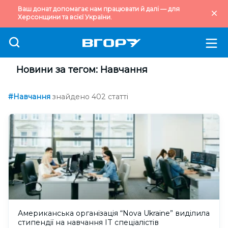
Ваш донат допомагає нам працювати й далі — для
Херсонщини та всієї України.
Новини за тегом: Навчання
#Навчання
знайдено 402 статті
Американська організація “Nova Ukraine” виділила
стипендії на навчання IT спеціалістів