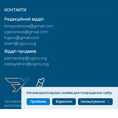
КОНТАКТИ
Редакційний відділ:
ilona.polesova@gmail.com
vgorunews@gmail.com
lvgoru@gmail.com
team@vgoru.org
Відділ продажів:
partnership@vgoru.org
oleksiylehen@vgoru.org
Ми використовуємо cookies для покращення сайту.
Засновник медіа «Вгору» Благодійна організація «Фонд
Приймаю
Відхилити
Налаштування
милосердя та здоров'я», ознака неприбутковості - 0036 згідно з
рішенням № 17210346001335 від 06.12.2016 року. Код ЄДРПОУ:
01497439. Основна діяльність – захист прав людини, кампанії