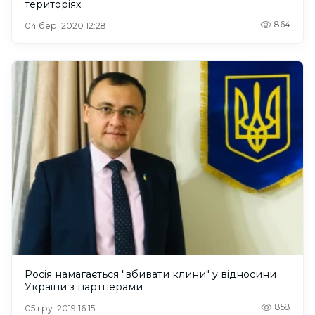
територіях
864
04 бер. 2020 12:28
Росія намагається "вбивати клини" у відносини
України з партнерами
858
05 гру. 2019 16:15