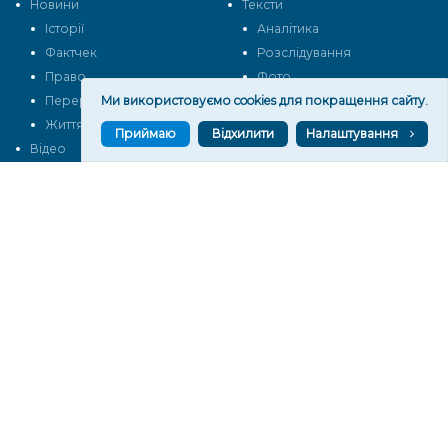
Новини
Тексти
Історії
Аналітика
Фактчек
Розслідування
Право
Фото
Ми використовуємо cookies для покращення сайту.
Перерва на каву
Промо
Життя
Блоги
Приймаю
Відхилити
Налаштування
Відео
Архів
Про нас
Контакти
Редакційна політика
Політика конфіденційності
Cпівпраця
КОНТАКТИ
Редакційний відділ:
ilona.polesova@gmail.com
vgorunews@gmail.com
lvgoru@gmail.com
team@vgoru.org
Відділ продажів: