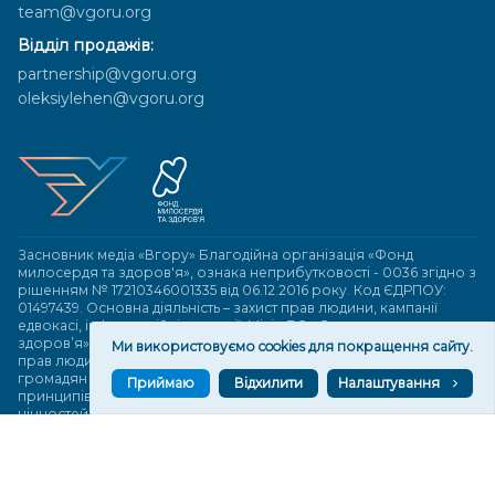
team@vgoru.org
Відділ продажів:
partnership@vgoru.org
oleksiylehen@vgoru.org
Засновник медіа «Вгору» Благодійна організація «Фонд
милосердя та здоров'я», ознака неприбутковості - 0036 згідно з
рішенням № 17210346001335 від 06.12.2016 року. Код ЄДРПОУ:
01497439. Основна діяльність – захист прав людини, кампанії
едвокасі, інформаційні кампанії. Місія БО «Фонд милосердя та
здоров’я» – сприяти зміцненню поваги до людської гідності та
Ми використовуємо cookies для покращення сайту.
прав людини в українському суспільстві, давати знання і надихати
громадян України на активні і відповідальні дії для реалізації
Приймаю
Відхилити
Налаштування
принципів верховенства права і утвердження демократичних
цінностей. Керівними органами БО «Фонд милосердя та
здоров’я» є: загальні збори та правління на чолі з головою
правління. Управління поточною діяльністю здійснює
виконавчий директор – Алла Тютюнник.