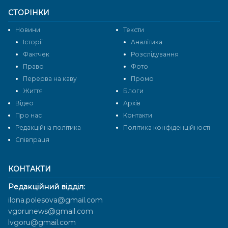
СТОРІНКИ
Новини
Тексти
Історії
Аналітика
Фактчек
Розслідування
Право
Фото
Перерва на каву
Промо
Життя
Блоги
Відео
Архів
Про нас
Контакти
Редакційна політика
Політика конфіденційності
Cпівпраця
КОНТАКТИ
Редакційний відділ:
ilona.polesova@gmail.com
vgorunews@gmail.com
lvgoru@gmail.com