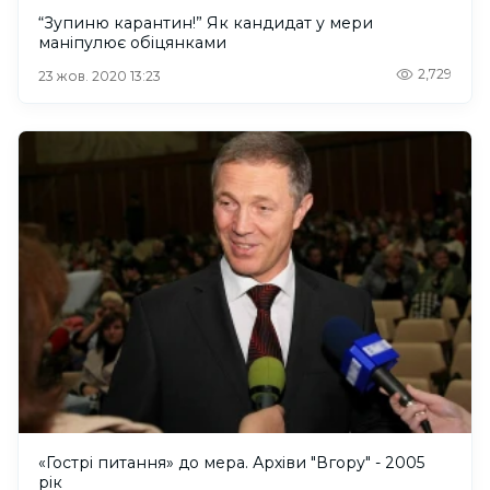
“Зупиню карантин!” Як кандидат у мери
маніпулює обіцянками
2,729
23 жов. 2020 13:23
«Гострі питання» до мера. Архіви "Вгору" - 2005
рік