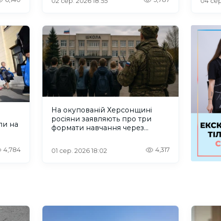
02 сер. 2026 18:55
04 сер
На окупованій Херсонщині
росіяни заявляють про три
ли на
формати навчання через
проблеми зі світлом та
інтернетом
4,784
4,317
01 сер. 2026 18:02