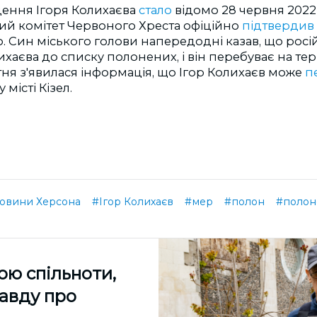
ення Ігоря Колихаєва
стало
відомо 28 червня 2022 
й комітет Червоного Хреста офіційно
підтвердив
. Син міського голови напередодні казав, що росі
хаєва до списку полонених, і він перебуває на тер
тня з'явилася інформація, що Ігор Колихаєв може
п
місті Кізел.
овини Херсона
#Ігор Колихаєв
#мер
#полон
#полон
ою спільноти,
равду про