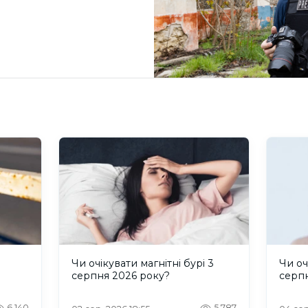
и
Чи очікувати магнітні бурі 3
Чи оч
серпня 2026 року?
серп
6,140
5,787