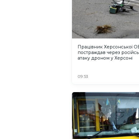
Працівник Херсонської О
постраждав через російсь
атаку дроном у Херсоні
09:53