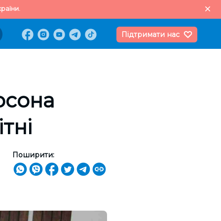
раїни.
Підтримати нас
рсона
тні
Поширити: