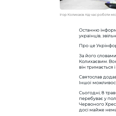
Ігор Колихаєв під час роботи мі
Останню інформ
українців, звіль
Про це Укрінф
За його словами,
Колихаєвим. Вон
він тримається і
Святослав додав,
Іншої можливост
Сьогодні, 8 тра
перебуває у по
Червоного Хрест
досі майже нема