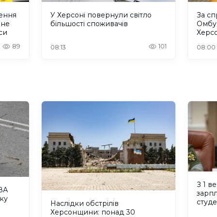
ення
У Херсоні повернули світло
За с
 не
більшості споживачів
Омбу
си
Херс
300 
89
101
08:13
08:00
З 1 в
ВА
зарпл
ку
студ
Наслідки обстрілів
Херсонщини: понад 30