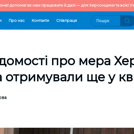
онат допомагає нам працювати й далі — для Херсонщини та всієї Ук
и
Про нас
Контакти
Cпівпраця
ідомості про мера Хе
 отримували ще у кві
ова