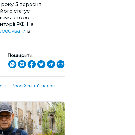
року. 3 вересня
його статус
йська сторона
иторії РФ. На
еребувати
в
Поширити:
ені
#російський полон