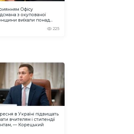
приянням Офісу
дсмана з окупованої
онщини виїхали понад
людей
225
ересня в Україні підвищать
ати вчителям і стипендії
ентам, — Корецький