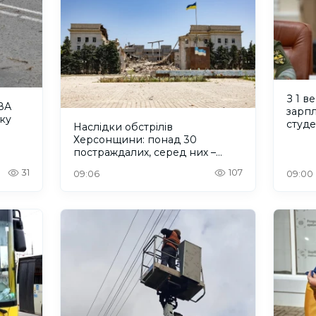
З 1 в
ВА
зарпл
ку
студ
Наслідки обстрілів
Херсонщини: понад 30
постраждалих, серед них –
дитина
31
107
09:06
09:00