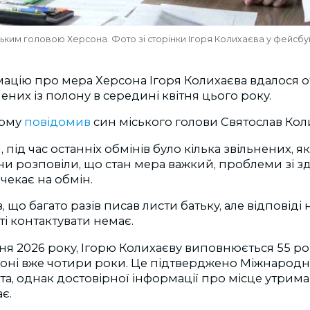
ським головою Херсона. Фото зі сторінки Ігоря Колихаєва у фейсбу
ацію про мера Херсона Ігоря Колихаєва вдалося о
нених із полону в середині квітня цього року.
орму
повідомив
син міського голови Святослав Кол
 під час останніх обмінів було кілька звільнених, я
и розповіли, що стан мера важкий, проблеми зі з
 чекає на обмін.
 що багато разів писав листи батьку, але відповіді
і контактувати немає.
вня 2026 року, Ігорю Колихаєву виповнюється 55 рок
лоні вже чотири роки. Це підтверджено Міжнарод
а, однак достовірної інформації про місце утрима
є.