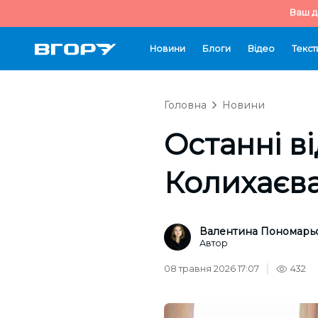
Ваш д
Новини
Блоги
Відео
Текст
Головна
Новини
Останні в
Колихаєва
Валентина Пономарь
Автор
08 травня 2026 17:07
432