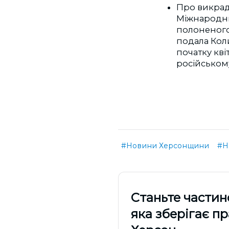
Про викрад
Міжнародни
полоненого
подала Коли
початку кві
російському 
#Новини Херсонщини
#Н
Cтаньте частин
яка зберігає п