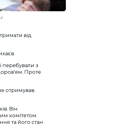
ці
тримати від
ихаєв.
кі перебували з
доров'ям. Проте
 не отримував.
ів. Він
ним комітетом
ння та його стан