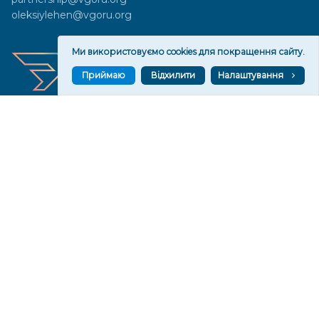
oleksiylehen@vgoru.org
Ми використовуємо cookies для покращення сайту.
Приймаю
Відхилити
Налаштування
Засновник медіа «Вгору» Благодійна організація «Фонд
милосердя та здоров'я», ознака неприбутковості - 0036 згідно з
рішенням № 17210346001335 від 06.12.2016 року. Код ЄДРПОУ:
01497439. Основна діяльність – захист прав людини, кампанії
едвокасі, інформаційні кампанії. Місія БО «Фонд милосердя та
здоров’я» – сприяти зміцненню поваги до людської гідності та
прав людини в українському суспільстві, давати знання і надихати
громадян України на активні і відповідальні дії для реалізації
принципів верховенства права і утвердження демократичних
цінностей. Керівними органами БО «Фонд милосердя та
здоров’я» є: загальні збори та правління на чолі з головою
правління. Управління поточною діяльністю здійснює
виконавчий директор – Алла Тютюнник.
© 2026 Медіаплатформа "Вгору". Використання матеріалів сайту
vgoru.org лише за умови активного посилання на конкретний
матеріал не нижче другого абзацу.