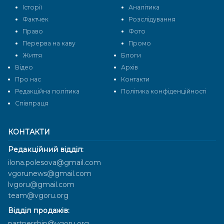
Історії
Аналітика
Фактчек
Розслідування
Право
Фото
Перерва на каву
Промо
Життя
Блоги
Відео
Архів
Про нас
Контакти
Редакційна політика
Політика конфіденційності
Cпівпраця
КОНТАКТИ
Редакційний відділ:
ilona.polesova@gmail.com
vgorunews@gmail.com
lvgoru@gmail.com
team@vgoru.org
Відділ продажів:
partnership@vgoru.org