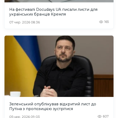
На фестивалі Docudays UA писали листи для
українських бранців Кремля
165
07 чер. 2026 08:36
Зеленський опублікував відкритий лист до
Путіна з пропозицією зустрітися
607
05 чер. 2026 09:03