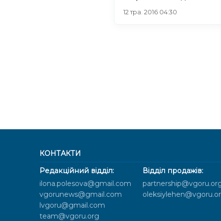
12 тра. 2016 04:30
КОНТАКТИ
Редакційний відділ:
Відділ продажів:
ilona.polesova@gmail.com
partnership@vgoru.or
vgorunews@gmail.com
oleksiylehen@vgoru.o
lvgoru@gmail.com
team@vgoru.org