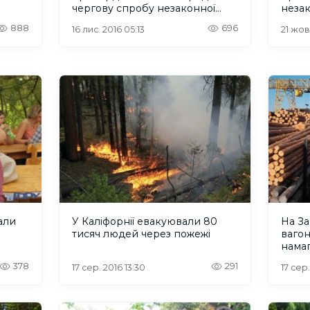
чергову спробу незаконної
незак
вирубки лісу
888
696
16 лис. 2016 05:13
21 жов
али
У Каліфорнії евакуювали 80
На За
тисяч людей через пожежі
вагоні
намаг
378
291
17 сер. 2016 13:30
17 сер