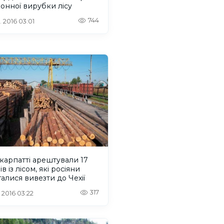
онної вирубки лісу
744
. 2016 03:01
карпатті арештували 17
в із лісом, які росіяни
алися вивезти до Чехії
317
. 2016 03:22