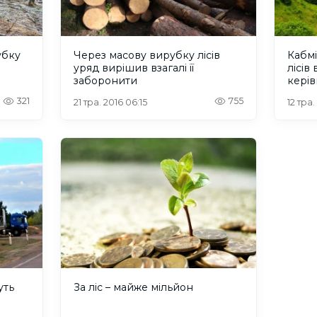
убку
Через масову вирубку лiсiв
Кабм
уряд вирiшив взагалi її
лісів 
заборонити
керів
321
755
21 тра. 2016 06:15
12 тра
уть
За ліс – майже мільйон