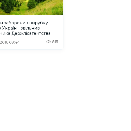
ін заборонив вирубку
в Україні і звільнив
ника Держлісагентства
815
. 2016 09:44