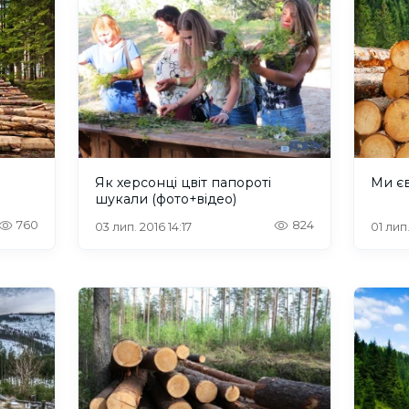
Як херсонці цвіт папороті
Ми єв
шукали (фото+відео)
760
824
03 лип. 2016 14:17
01 лип.