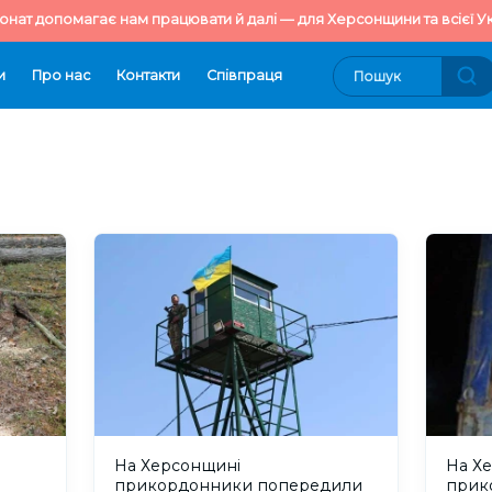
онат допомагає нам працювати й далі — для Херсонщини та всієї Ук
и
Про нас
Контакти
Cпівпраця
На Херсонщині
На Х
прикордонники попередили
прик