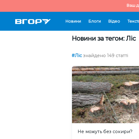
Ваш д
Новини
Блоги
Відео
Текст
Новини за тегом: Ліс
#Ліс
знайдено 149 статті
Не можуть без сокири?