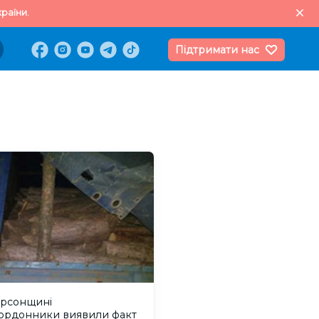
раїни.
Підтримати нас
ерсонщині
ордонники виявили факт