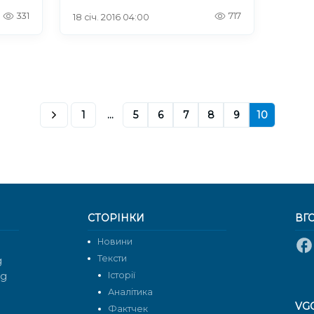
331
717
18 січ. 2016 04:00
1
...
5
6
7
8
9
10
СТОРІНКИ
ВГ
Новини
Тексти
g
rg
Історії
Аналітика
VG
Фактчек