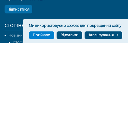
Підписатися
СТОРІНКИ
Ми використовуємо cookies для покращення сайту.
Приймаю
Відхилити
Налаштування
Новини
Тексти
Історії
Аналітика
Фактчек
Розслідування
Право
Фото
Перерва на каву
Промо
Життя
Блоги
Відео
Архів
Про нас
Контакти
Редакційна політика
Політика конфіденційності
Cпівпраця
КОНТАКТИ
Редакційний відділ: