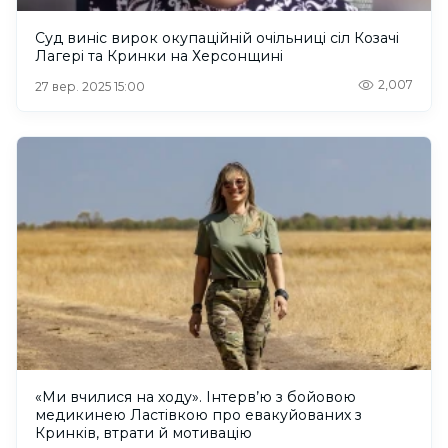
Суд виніс вирок окупаційній очільниці сіл Козачі
Лагері та Кринки на Херсонщині
2,007
27 вер. 2025 15:00
«Ми вчилися на ходу». Інтерв’ю з бойовою
медикинею Ластівкою про евакуйованих з
Кринків, втрати й мотивацію