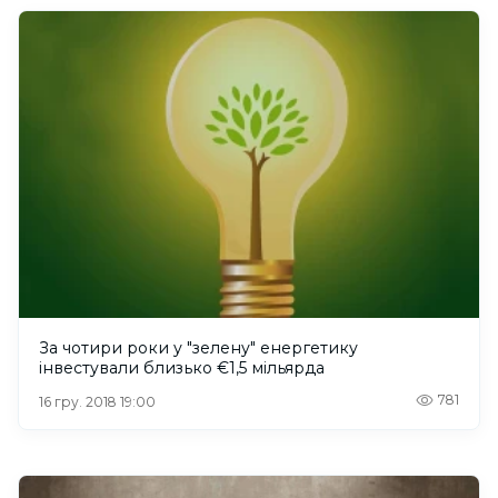
За чотири роки у "зелену" енергетику
інвестували близько €1,5 мільярда
781
16 гру. 2018 19:00