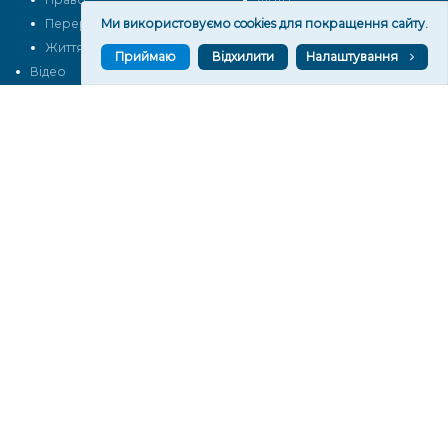
Перерва на каву
Ми використовуємо cookies для покращення сайту.
Промо
Життя
Блоги
Приймаю
Відхилити
Налаштування
Відео
Архів
Про нас
Контакти
Редакційна політика
Політика конфіденційності
Cпівпраця
КОНТАКТИ
Редакційний відділ:
ilona.polesova@gmail.com
vgorunews@gmail.com
lvgoru@gmail.com
team@vgoru.org
Відділ продажів:
partnership@vgoru.org
oleksiylehen@vgoru.org