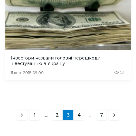
Інвестори назвали головні перешкоди
інвестуванню в Україну
591
11 вер. 2018 09:00
1
...
2
3
4
...
7