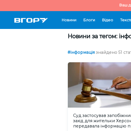
Ваш д
Новини
Блоги
Відео
Текст
Новини за тегом: ін
#інформація
знайдено 51 стат
Суд застосував запобіжни
захід для жительки Херсон
передавала інформацію п