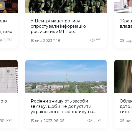
али
У Центрі нацспротиву
“Кращ
спростували інформацію
влада
ідливо
російських ЗМІ про
“перегрупування” сил РФ
2,272
551
13 лис. 2023 11:18
09 сер
вою
Росіяни знищують засоби
Обла
зв’язку, щоби не допустити
дотри
українського інфовпливу на
тиші
населення під окупацією —
550
1,160
13 лип. 2023 08:05
09 лис.
Наталія Гуменюк