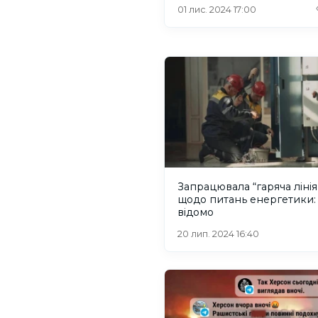
розташування ЗСУ
01 лис. 2024 17:00
Запрацювала “гаряча лінія
щодо питань енергетики:
відомо
20 лип. 2024 16:40