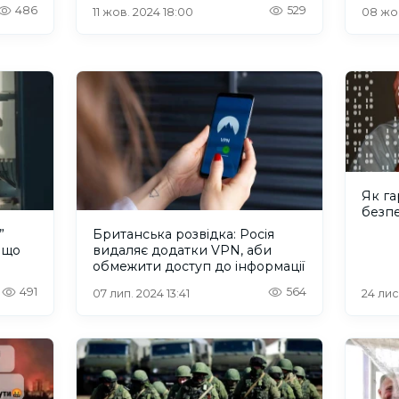
486
529
11 жов. 2024 18:00
08 жов
Як га
безп
”
Британська розвідка: Росія
 що
видаляє додатки VPN, аби
обмежити доступ до інформації
491
564
07 лип. 2024 13:41
24 лис