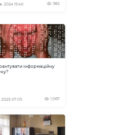
582
. 2024 15:40
рантувати інформаційну
еку?
1,067
. 2023 07:05