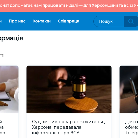
онат допомагає нам працювати й далі — для Херсонщини та всієї Ук
и
Про нас
Контакти
Cпівпраця
формація
ті
й
Суд змінив покарання жительці
Для 
а:
Херсона: передавала
обме
ро
інформацію про ЗСУ
Teleg