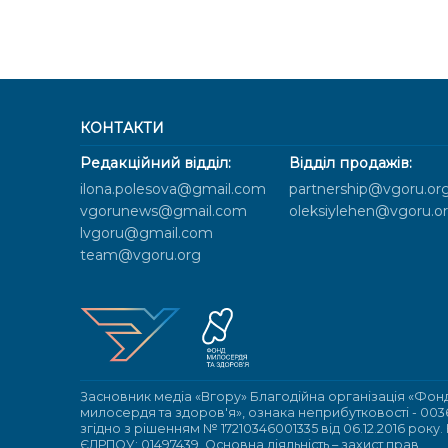
КОНТАКТИ
Редакційний відділ:
Відділ продажів:
ilona.polesova@gmail.com
partnership@vgoru.or
vgorunews@gmail.com
oleksiylehen@vgoru.o
lvgoru@gmail.com
team@vgoru.org
Засновник медіа «Вгору» Благодійна організація «Фон
милосердя та здоров'я», ознака неприбутковості - 003
згідно з рішенням № 17210346001335 від 06.12.2016 року.
ЄДРПОУ: 01497439. Основна діяльність – захист прав