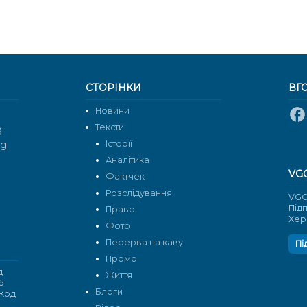
СТОРІНКИ
ВГ
Новини
Тексти
g
rg
Історії
Аналітика
VG
Фактчек
Розслідування
VGO
Під
Право
Хер
Фото
Перерва на каву
Пі
Промо
д
Життя
6
Блоги
 Код