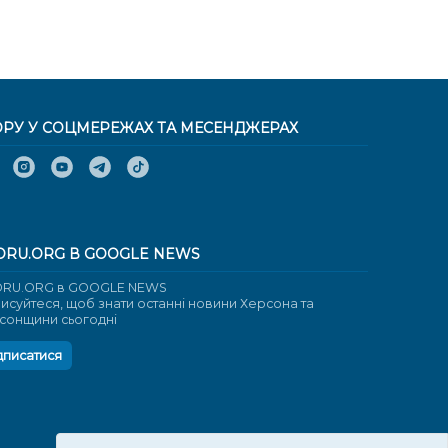
ОРУ У СОЦМЕРЕЖАХ ТА МЕСЕНДЖЕРАХ
ORU.ORG В GOOGLE NEWS
RU.ORG в GOOGLE NEWS
писуйтеся, щоб знати останні новини Херсона та
сонщини сьогодні
дписатися