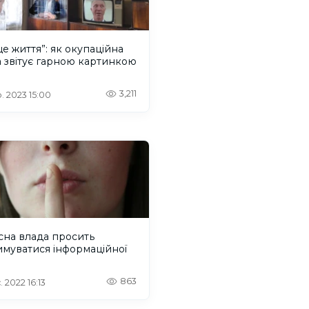
е життя”: як окупаційна
 звітує гарною картинкою
3,211
. 2023 15:00
сна влада просить
муватися інформаційної
863
 2022 16:13