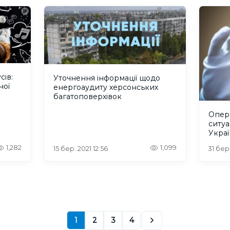
сів:
Уточнення інформації щодо
ної
енергоаудиту херсонських
багатоповерхівок
Опер
ситуа
Украї
1,282
1,099
15 бер. 2021 12:56
31 бер
1
2
3
4