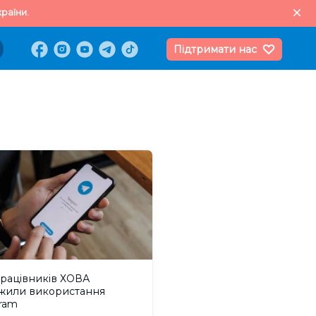
раїни.
Підтримати нас
працівників ХОВА
жили використання
ram