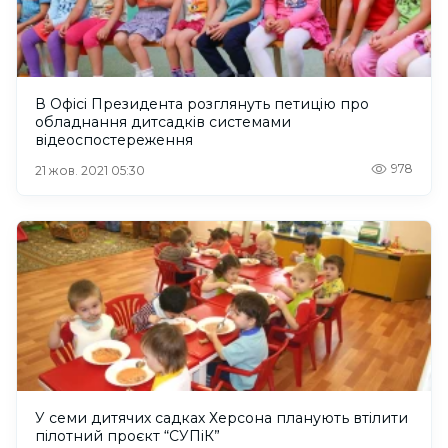
В Офісі Президента розглянуть петицію про
обладнання дитсадків системами
відеоспостереження
978
21 жов. 2021 05:30
У семи дитячих садках Херсона планують втілити
пілотний проєкт “СУПіК”