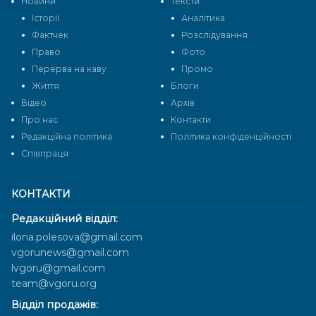
Новини
Тексти
Історії
Аналітика
Фактчек
Розслідування
Право
Фото
Перерва на каву
Промо
Життя
Блоги
Відео
Архів
Про нас
Контакти
Редакційна політика
Політика конфіденційності
Cпівпраця
КОНТАКТИ
Редакційний відділ:
ilona.polesova@gmail.com
vgorunews@gmail.com
lvgoru@gmail.com
team@vgoru.org
Відділ продажів: