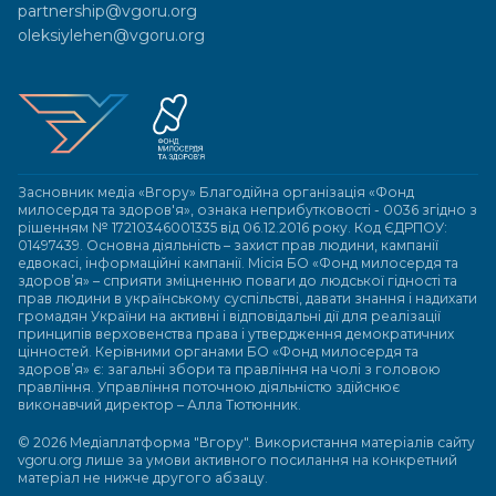
partnership@vgoru.org
oleksiylehen@vgoru.org
Засновник медіа «Вгору» Благодійна організація «Фонд
милосердя та здоров'я», ознака неприбутковості - 0036 згідно з
рішенням № 17210346001335 від 06.12.2016 року. Код ЄДРПОУ:
01497439. Основна діяльність – захист прав людини, кампанії
едвокасі, інформаційні кампанії. Місія БО «Фонд милосердя та
здоров’я» – сприяти зміцненню поваги до людської гідності та
прав людини в українському суспільстві, давати знання і надихати
громадян України на активні і відповідальні дії для реалізації
принципів верховенства права і утвердження демократичних
цінностей. Керівними органами БО «Фонд милосердя та
здоров’я» є: загальні збори та правління на чолі з головою
правління. Управління поточною діяльністю здійснює
виконавчий директор – Алла Тютюнник.
© 2026 Медіаплатформа "Вгору". Використання матеріалів сайту
vgoru.org лише за умови активного посилання на конкретний
матеріал не нижче другого абзацу.