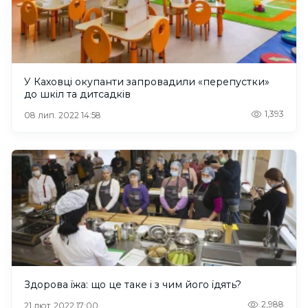
У Каховці окупанти запровадили «перепустки»
до шкіл та дитсадків
1,393
08 лип. 2022 14:58
Здорова їжа: що це таке і з чим його їдять?
2,988
21 лют. 2022 17:00