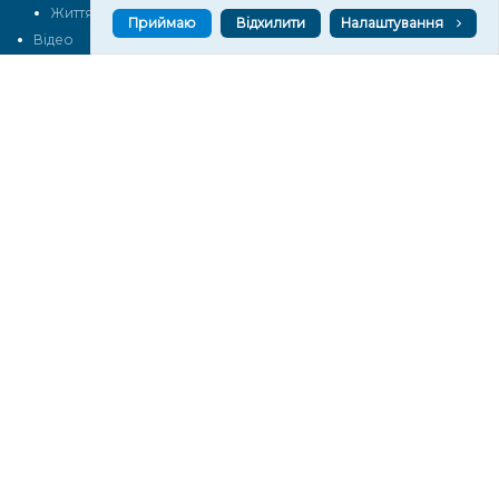
Життя
Блоги
Приймаю
Відхилити
Налаштування
Відео
Архів
Про нас
Контакти
Редакційна політика
Політика конфіденційності
Cпівпраця
КОНТАКТИ
Редакційний відділ:
ilona.polesova@gmail.com
vgorunews@gmail.com
lvgoru@gmail.com
team@vgoru.org
Відділ продажів:
partnership@vgoru.org
oleksiylehen@vgoru.org