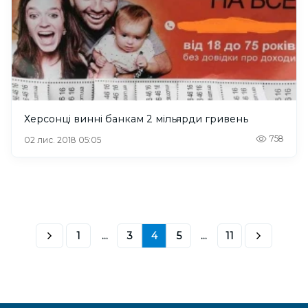
Херсонці винні банкам 2 мільярди гривень
758
02 лис. 2018 05:05
1
...
3
4
5
...
11