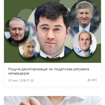
Рішуча деолігархізація: як податкова рятувала
мільярдерів
895
30 лис. 2018 17:05