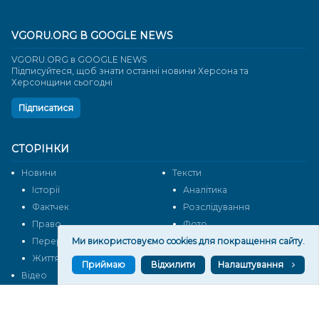
VGORU.ORG В GOOGLE NEWS
VGORU.ORG в GOOGLE NEWS
Підписуйтеся, щоб знати останні новини Херсона та
Херсонщини сьогодні
Підписатися
СТОРІНКИ
Новини
Тексти
Історії
Аналітика
Фактчек
Розслідування
Право
Фото
Ми використовуємо cookies для покращення сайту.
Перерва на каву
Промо
Життя
Блоги
Приймаю
Відхилити
Налаштування
Відео
Архів
Про нас
Контакти
Редакційна політика
Політика конфіденційності