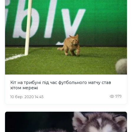
Кіт на трибуні під час футбольного матчу став
хітом мережі
979
10 бер. 2020 14:45