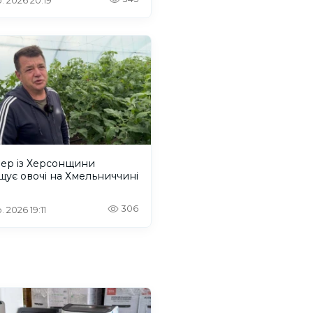
. 2026 20:19
ер із Херсонщини
ує овочі на Хмельниччині
306
 2026 19:11