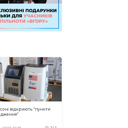
соні відкриють “пункти
одження”
345