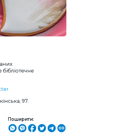
ханих
е бібліотечне
tter.
інська, 97.
Поширити: