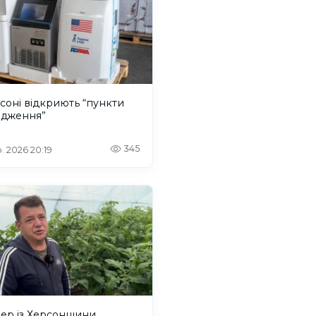
соні відкриють “пункти
одження”
345
. 2026 20:19
ер із Херсонщини