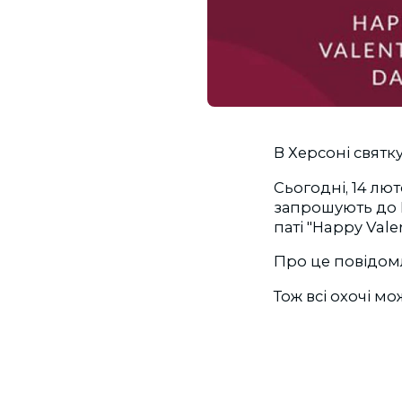
В Херсоні святк
Сьогодні, 14 лют
запрошують до Ц
паті "Happy Valen
Про це повідомл
Тож всі охочі мо