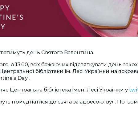
уватимуть день Святого Валентина.
ого, о 13.00, всіх бажаючих відсвяткувати день зако
ентральної бібліотеки ім. Лесі Українки на яскрав
tine's Day".
яє Центральна бібліотека імені Лесі Українки у
twi
жуть приєднатися до свята за адресою: вул. Потьомк