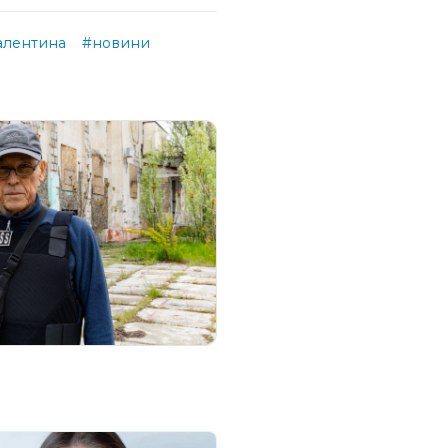
алентина
#новини