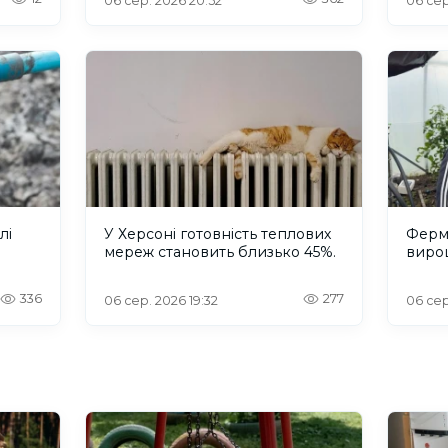
06 сер. 2026 20:52
06 сер
лі
У Херсоні готовність теплових
Ферм
мереж становить близько 45%.
вирощ
336
277
06 сер. 2026 19:32
06 сер.