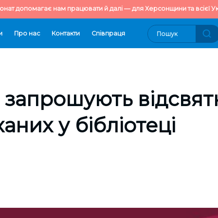
онат допомагає нам працювати й далі — для Херсонщини та всієї Ук
и
Про нас
Контакти
Cпівпраця
 запрошують відсвят
аних у бібліотеці