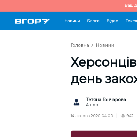
Ваш д
Новини
Блоги
Відео
Текст
Головна
Новини
Херсонців
день закох
Тетяна Гончарова
Автор
14 лютого 2020 04:00
942