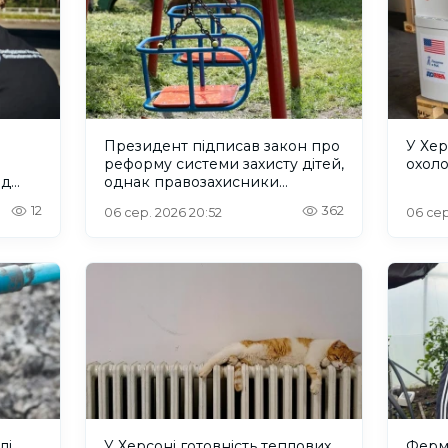
Президент підписав закон про
У Хер
реформу системи захисту дітей,
охол
ад
однак правозахисники
критикують його
12
362
06 сер. 2026 20:52
06 сер
лі
У Херсоні готовність теплових
Ферм