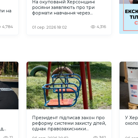
На окупованій Херсонщині
росіяни заявляють про три
ли на
формати навчання через
проблеми зі світлом та
інтернетом
4,784
4,316
01 сер. 2026 18:02
Президент підписав закон про
У Хер
реформу системи захисту дітей,
охол
ад
однак правозахисники
критикують його
12
362