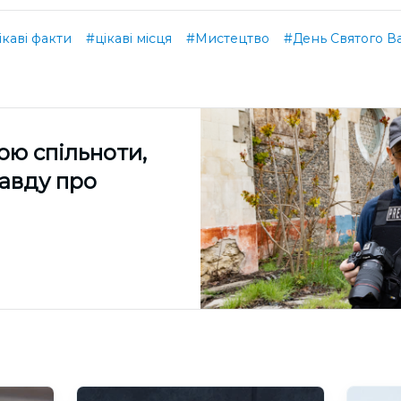
ікаві факти
#цікаві місця
#Мистецтво
#День Святого В
ою спільноти,
равду про