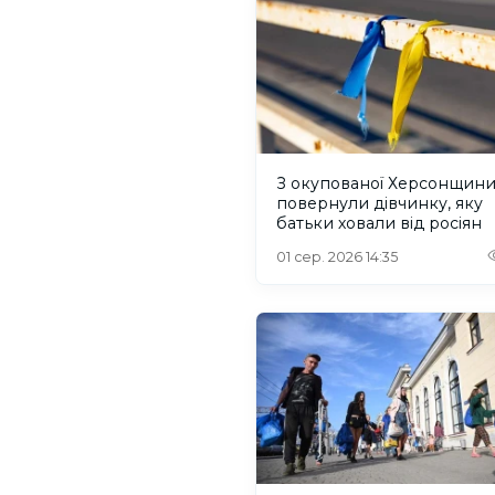
З окупованої Херсонщин
повернули дівчинку, яку
батьки ховали від росіян
01 сер. 2026 14:35