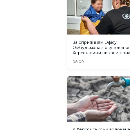
За сприянням Офісу
Омбудсмана з окупованої
Херсонщини виїхали пон
300 людей
08:00
У Херсонському водокана