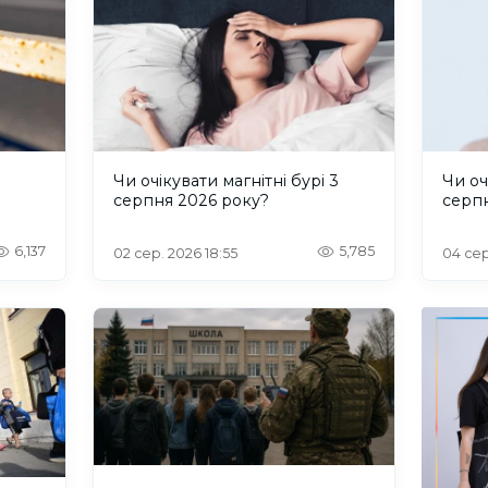
и
Чи очікувати магнітні бурі 3
Чи оч
серпня 2026 року?
серп
6,137
5,785
02 сер. 2026 18:55
04 сер