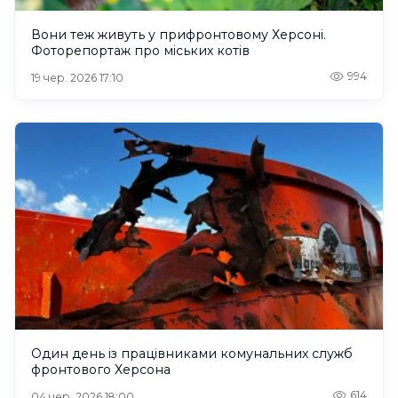
Вони теж живуть у прифронтовому Херсоні.
Фоторепортаж про міських котів
994
19 чер. 2026 17:10
Один день із працівниками комунальних служб
фронтового Херсона
614
04 чер. 2026 18:00