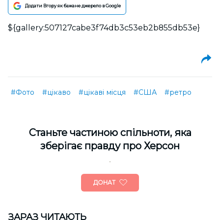
Додати Вгору як бажане джерело в Google
${gallery:507127cabe3f74db3c53eb2b855db53e}
#Фото
#цікаво
#цікаві місця
#США
#ретро
Cтаньте частиною спільноти, яка
зберігає правду про Херсон
ДОНАТ
ЗАРАЗ ЧИТАЮТЬ