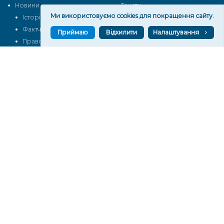
Новини
Тексти
Ми використовуємо cookies для покращення сайту.
Історії
Аналітика
Фактчек
Розслідування
Приймаю
Відхилити
Налаштування
Право
Фото
Перерва на каву
Промо
Життя
Блоги
Відео
Архів
Про нас
Контакти
Редакційна політика
Політика конфіденційності
Cпівпраця
КОНТАКТИ
Редакційний відділ:
ilona.polesova@gmail.com
vgorunews@gmail.com
lvgoru@gmail.com
team@vgoru.org
Відділ продажів: