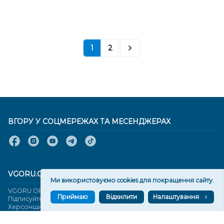
1
2
ВГОРУ У СОЦМЕРЕЖАХ ТА МЕСЕНДЖЕРАХ
VGORU.ORG В GOOGLE NEWS
Ми використовуємо cookies для покращення сайту.
VGORU.ORG в GOOGLE NEWS
Приймаю
Відхилити
Налаштування
Підписуйтеся, щоб знати останні новини Херсона та
Херсонщини сьогодні