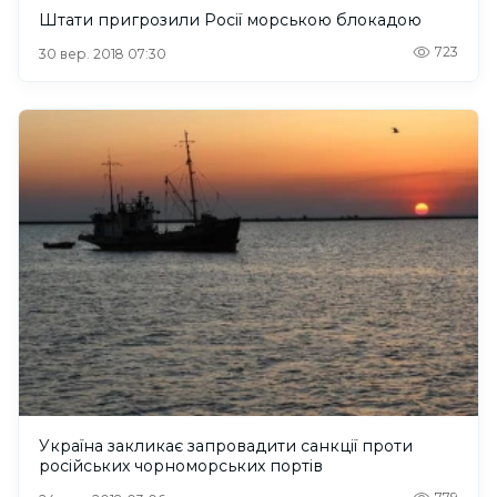
Штати пригрозили Росії морською блокадою
723
30 вер. 2018 07:30
Україна закликає запровадити санкції проти
російських чорноморських портів