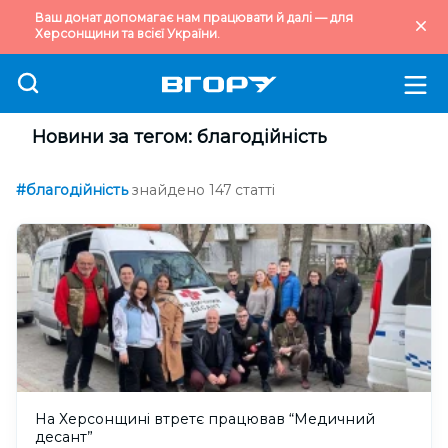
Ваш донат допомагає нам працювати й далі — для
Херсонщини та всієї України.
Новини за тегом: благодійність
#благодійність
знайдено 147 статті
На Херсонщині втретє працював “Медичний
десант”