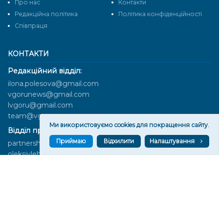
Про нас
Контакти
Редакційна політика
Політика конфіденційності
Cпівпраця
КОНТАКТИ
Редакційний відділ:
ilona.polesova@gmail.com
vgorunews@gmail.com
lvgoru@gmail.com
team@vgoru.org
Ми використовуємо cookies для покращення сайту.
Відділ продажів:
Приймаю
Відхилити
Налаштування
partnership@vgoru.org
oleksiylehen@vgoru.org