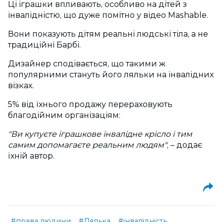
Ці іграшки впливають, особливо на дітей з
інвалідністю, що дуже помітно у відео Mashable.
Вони показують дітям реальні людські тіла, а не
традиційні Барбі.
Дизайнер сподівається, що такими ж
популярними стануть його ляльки на інвалідних
візках.
5% від їхнього продажу перераховують
благодійним організаціям:
"Ви купуєте іграшкове інвалідне крісло і тим
самим допомагаєте реальним людям"
, – додає
їхній автор.
#права людини
#Лялька
#інвалідність