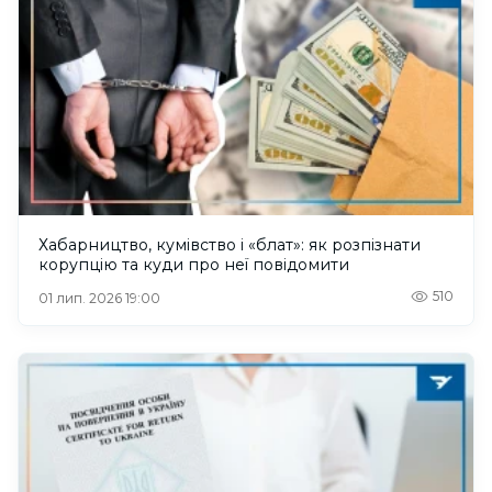
Хабарництво, кумівство і «блат»: як розпізнати
корупцію та куди про неї повідомити
510
01 лип. 2026 19:00