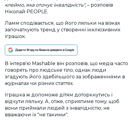
клеймо, яка оточує інвалідність",
– розповів
Ніколай PEOPLE.
Ламм сподівається, що його ляльки на візках
започаткують тренд у створенні інклюзивних
іграшок.
Додати Вгору як бажане джерело в Google
В інтерв'ю Mashable він розповів, що медіа часто
говорять про людське тіло, однак люди
згадують його здебільшого за зображеннями в
журналах чи різних статтях.
Іграшка ж допоможе дітям доторкнутись і
відчути ляльку. А, отже, сприятиме тому, щоб
вони приймали людей з інвалідністю, не
вважаючи їх "не такими".