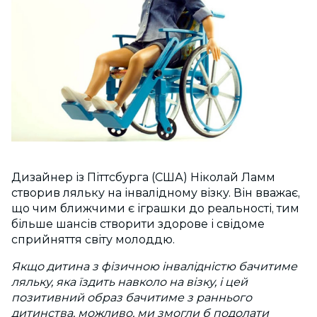
Дизайнер із Піттсбурга (США) Ніколай Ламм
створив ляльку на інвалідному візку. Він вважає,
що чим ближчими є іграшки до реальності, тим
більше шансів створити здорове і свідоме
сприйняття світу молоддю.
Якщо дитина з фізичною інвалідністю бачитиме
ляльку, яка їздить навколо на візку, і цей
позитивний образ бачитиме з раннього
дитинства, можливо, ми змогли б подолати