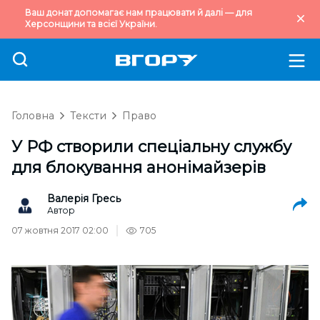
Ваш донат допомагає нам працювати й далі — для
Херсонщини та всієї України.
Головна
Тексти
Право
У РФ створили спеціальну службу
для блокування анонімайзерів
Валерія Гресь
Автор
07 жовтня 2017 02:00
705