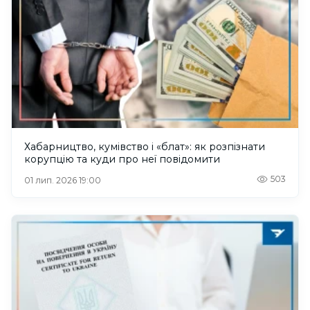
Хабарництво, кумівство і «блат»: як розпізнати
корупцію та куди про неї повідомити
503
01 лип. 2026 19:00