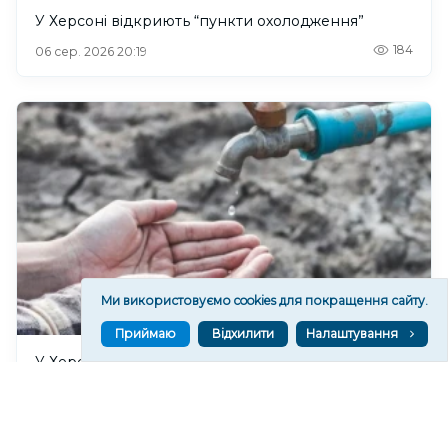
У Херсоні відкриють “пункти охолодження”
184
06 сер. 2026 20:19
Ми використовуємо cookies для покращення сайту.
Приймаю
Відхилити
Налаштування
У Херсонському водоканалі закликають
економно користуватися водою
216
06 сер. 2026 19:46