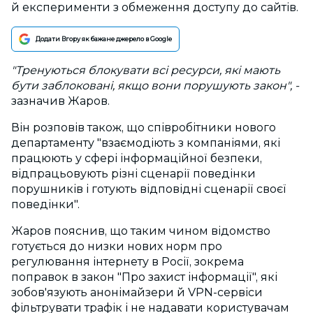
й експерименти з обмеження доступу до сайтів.
Додати Вгору як бажане джерело в Google
"Тренуються блокувати всі ресурси, які мають
бути заблоковані, якщо вони порушують закон", -
зазначив Жаров.
Він розповів також, що співробітники нового
департаменту "взаємодіють з компаніями, які
працюють у сфері інформаційної безпеки,
відпрацьовують різні сценарії поведінки
порушників і готують відповідні сценарії своєї
поведінки".
Жаров пояснив, що таким чином відомство
готується до низки нових норм про
регулювання інтернету в Росії, зокрема
поправок в закон "Про захист інформації", які
зобов'язують анонімайзери й VPN-сервіси
фільтрувати трафік і не надавати користувачам