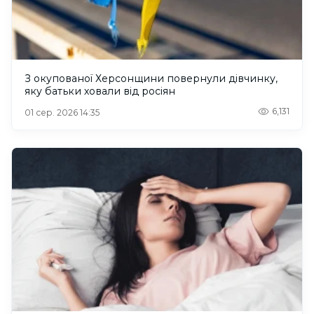
З окупованої Херсонщини повернули дівчинку,
яку батьки ховали від росіян
6,131
01 сер. 2026 14:35