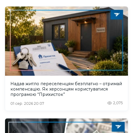
Надав житло переселенцям безплатно – отримай
компенсацію. Як херсонцям користуватися
програмою “Прихисток”
2,075
01 сер. 2026 20:07