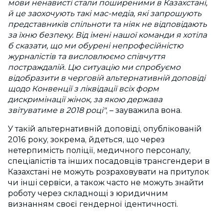
мови ненависті стали поширеними в Казахстані,
й це заохочують такі мас-медіа, які запрошують
представників спільноти та ніяк не відповідають
за їхню безпеку. Від імені нашої команди я хотіла
б сказати, що ми обурені непрофесійністю
журналістів та висловлюємо співчуття
постраждалій. Цю ситуацію ми спробуємо
відобразити в черговій альтернативній доповіді
щодо Конвенції з ліквідації всіх форм
дискримінації жінок, за якою держава
звітуватиме в 2018 році"
, – зауважила вона.
У такій альтернативній доповіді, опублікованій
2016 року, зокрема, йдеться, що через
нетерпимість поліції, медичного персоналу,
спеціалістів та інших посадовців трансгендери в
Казахстані не можуть розраховувати на притулок
чи інші сервіси, а також часто не можуть знайти
роботу через складнощі з юридичним
визнанням своєї гендерної ідентичності.