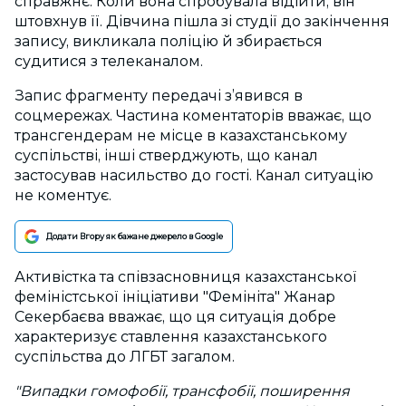
справжнє. Коли вона спробувала відійти, він
штовхнув її. Дівчина пішла зі студії до закінчення
запису, викликала поліцію й збирається
судитися з телеканалом.
Запис фрагменту передачі з’явився в
соцмережах. Частина коментаторів вважає, що
трансгендерам не місце в казахстанському
суспільстві, інші стверджують, що канал
застосував насильство до гості. Канал ситуацію
не коментує.
Додати Вгору як бажане джерело в Google
Активістка та співзасновниця казахстанської
феміністської ініціативи "Фемініта" Жанар
Секербаєва вважає, що ця ситуація добре
характеризує ставлення казахстанського
суспільства до ЛГБТ загалом.
"Випадки гомофобії, трансфобії, поширення