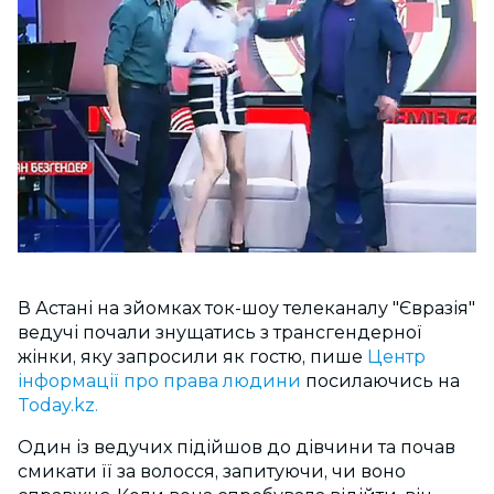
В Астані на зйомках ток-шоу телеканалу "Євразія"
ведучі почали знущатись з трансгендерної
жінки, яку запросили як гостю, пише
Центр
інформації про права людини
посилаючись на
Today.kz.
Один із ведучих підійшов до дівчини та почав
смикати її за волосся, запитуючи, чи воно