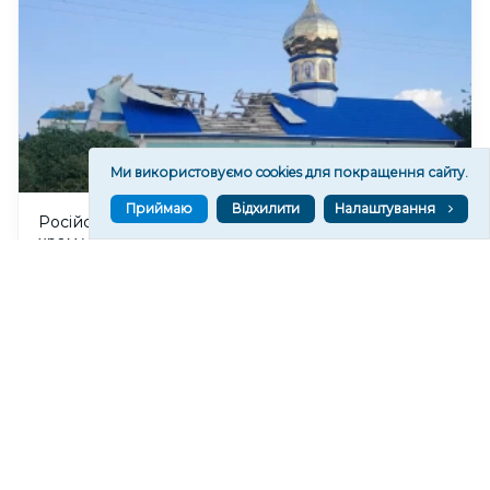
Ми використовуємо cookies для покращення сайту.
Приймаю
Відхилити
Налаштування
Російські військові пошкодили Покровський
храм у Станіславі на Херсонщині
406
07 сер. 2026 20:37
Читати ще
МАТЕРІАЛИ ПАРТНЕРІВ