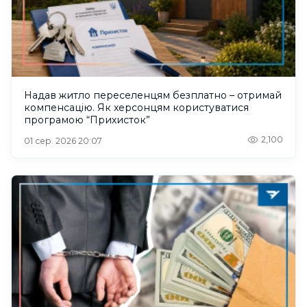
Надав житло переселенцям безплатно – отримай
компенсацію. Як херсонцям користуватися
програмою “Прихисток”
2,100
01 сер. 2026 20:07