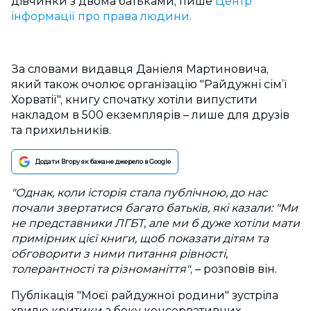
дівчинки з двома батьками, пише
Центр
інформації про права людини.
За словами видавця Даніеля Мартиновича,
який також очолює організацію "Райдужні сім’ї
Хорватії", книгу спочатку хотіли випустити
накладом в 500 екземплярів – лише для друзів
та прихильників.
Додати Вгору як бажане джерело в Google
"Однак, коли історія стала публічною, до нас
почали звертатися багато батьків, які казали: "Ми
не представники ЛГБТ, але ми б дуже хотіли мати
примірник цієї книги, щоб показати дітям та
обговорити з ними питання рівності,
толерантності та різноманіття"
, – розповів він.
Публікація "Моєї райдужної родини" зустріла
хвилю критики з боку консервативних