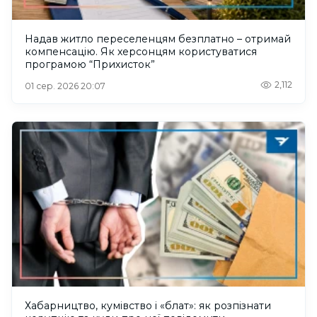
Надав житло переселенцям безплатно – отримай
компенсацію. Як херсонцям користуватися
програмою “Прихисток”
2,112
01 сер. 2026 20:07
Хабарництво, кумівство і «блат»: як розпізнати