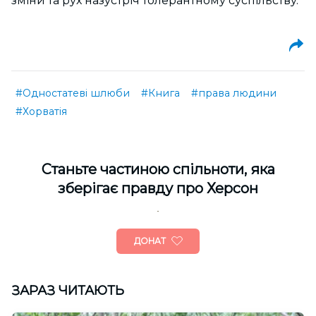
зміни та рух назустріч толерантному суспільству.
#Одностатеві шлюби
#Книга
#права людини
#Хорватія
Cтаньте частиною спільноти, яка
зберігає правду про Херсон
ДОНАТ
ЗАРАЗ ЧИТАЮТЬ