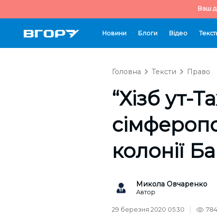
Ваш д
Новини
Блоги
Відео
Текст
Головна
Тексти
Право
“Хізб ут-Т
сімферопо
колонії Б
Микола Овчаренко
Автор
29 березня 2020 05:30
78