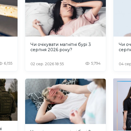
и
Чи очікувати магнітні бурі 3
Чи оч
серпня 2026 року?
серп
6,155
5,794
02 сер. 2026 18:55
04 сер
і