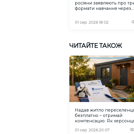
росіяни заявляють про тр
формати навчання через
проблеми зі світлом та
інтернетом
01 сер. 2026 18:02
ЧИТАЙТЕ ТАКОЖ
Надав житло переселенц
безплатно – отримай
компенсацію. Як херсонц
користуватися програмо
01 сер. 2026 20:07
“Прихисток”