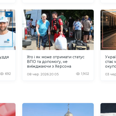
уддя
Хто і як може отримати статус
Украї
ВПО та допомогу, не
стає 
виїжджаючи з Херсона
окупо
692
1,902
08 чер. 2026 20:05
03 чер