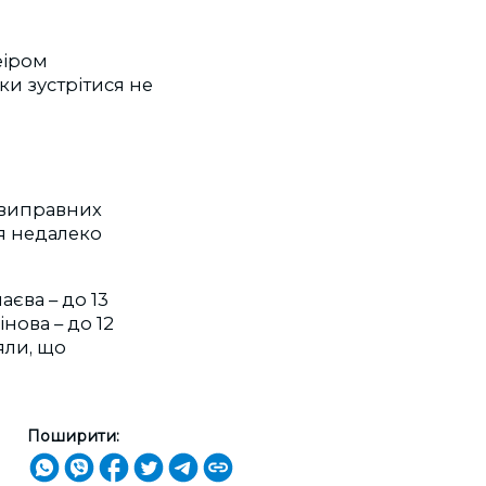
еіром
и зустрітися не
 виправних
ся недалеко
аєва – до 13
нова – до 12
яли, що
Поширити: