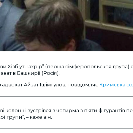
ави Хізб ут-Тахрір” (перша сімферопольскоя група) 
ават в Башкирії (Росія).
 адвокат Айзат Ішімгулов, повідомляє
Кримська сол
ві колонії і зустрівся з чотирма з п’яти фігурантів п
 групи”, – каже він.