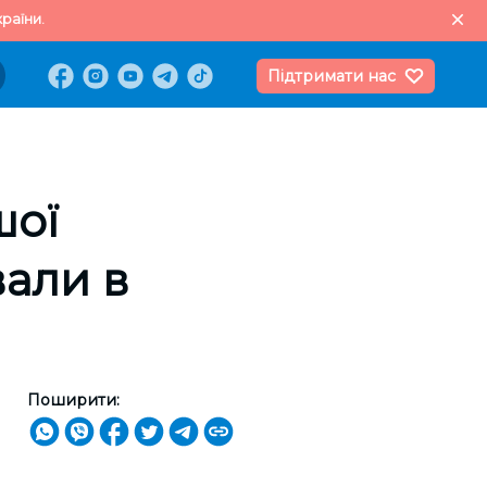
раїни.
Підтримати нас
шої
вали в
Поширити: