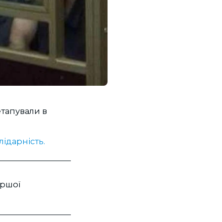
етапували в
ідарність.
ершої