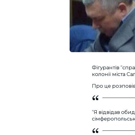
Фігурантів “спр
колонії міста Сал
Про це розповів
“Я відвідав обид
сімферопольської