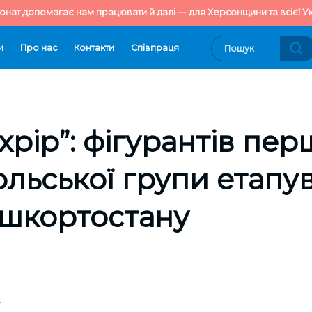
онат допомагає нам працювати й далі — для Херсонщини та всієї Ук
и
Про нас
Контакти
Cпівпраця
ахрір”: фігурантів пер
льської групи етапу
ашкортостану
4