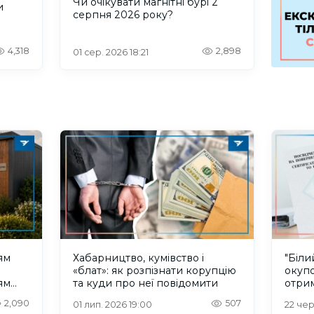
Чи очікувати магнітні бурі 2
и
серпня 2026 року?
4,318
2,898
01 сер. 2026 18:21
ям
Хабарництво, кумівство і
"Біли
«блат»: як розпізнати корупцію
окупо
ям
та куди про неї повідомити
отрим
ю
потрі
2,090
507
01 лип. 2026 19:00
22 чер