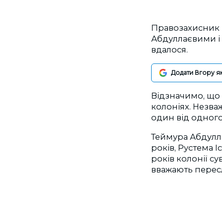
Правозахисник 
Абдуллаєвими і
вдалося.
Додати Вгору я
Відзначимо, що 
колоніях. Незва
один від одного
Теймура Абдулла
років, Рустема І
років колонії с
вважають перес