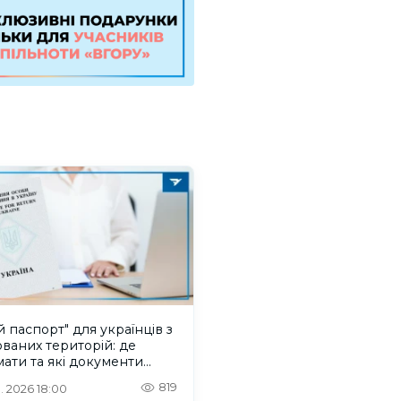
й паспорт" для українців з
ваних територій: де
ати та які документи
бні
819
. 2026 18:00