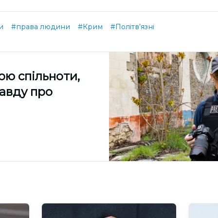
и
#права людини
#Крим
#Політв’язні
ою спільноти,
равду про