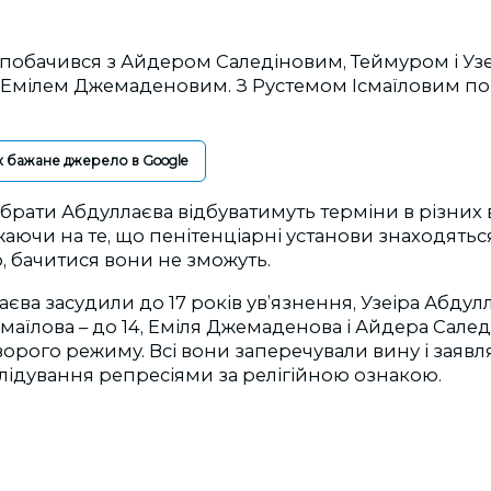
побачився з Айдером Саледіновим, Теймуром і Уз
 Емілем Джемаденовим. З Рустемом Ісмаїловим пок
к бажане джерело в Google
брати Абдуллаєва відбуватимуть терміни в різних
жаючи на те, що пенітенціарні установи знаходять
, бачитися вони не зможуть.
єва засудили до 17 років ув’язнення, Узеіра Абдулл
смаїлова – до 14, Еміля Джемаденова і Айдера Саледі
уворого режиму. Всі вони заперечували вину і заявл
лідування репресіями за релігійною ознакою.