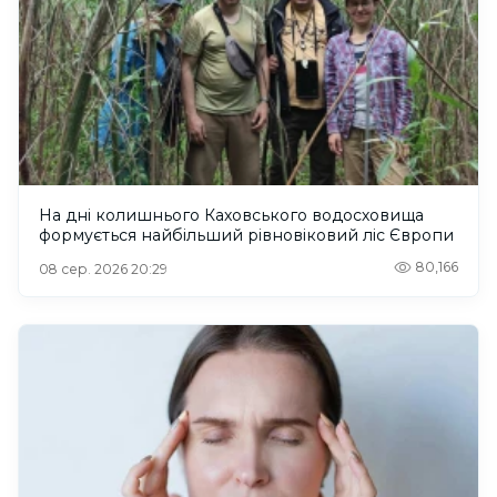
На дні колишнього Каховського водосховища
формується найбільший рівновіковий ліс Європи
80,166
08 сер. 2026 20:29