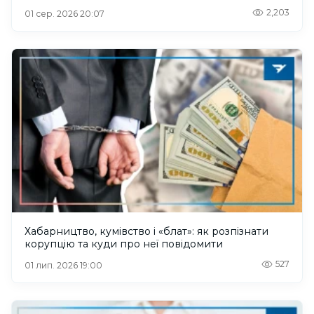
2,203
01 сер. 2026 20:07
Хабарництво, кумівство і «блат»: як розпізнати
корупцію та куди про неї повідомити
527
01 лип. 2026 19:00