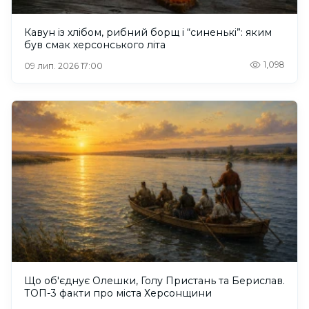
Кавун із хлібом, рибний борщ і “синенькі”: яким
був смак херсонського літа
1,098
09 лип. 2026 17:00
Що об'єднує Олешки, Голу Пристань та Берислав.
ТОП-3 факти про міста Херсонщини