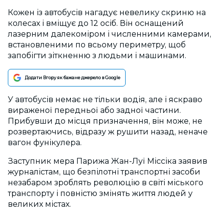
Кожен із автобусів нагадує невелику скриню на
колесах і вміщує до 12 осіб. Він оснащений
лазерним далекоміром і численними камерами,
встановленими по всьому периметру, щоб
запобігти зіткненню з людьми і машинами.
Додати Вгору як бажане джерело в Google
У автобусів немає не тільки водія, але і яскраво
вираженої передньої або задної частини.
Прибувши до місця призначення, він може, не
розвертаючись, відразу ж рушити назад, неначе
вагон фунікулера.
Заступник мера Парижа Жан-Луї Міссіка заявив
журналістам, що безпілотні транспортні засоби
незабаром зроблять революцію в світі міського
транспорту і повністю змінять життя людей у
великих містах.