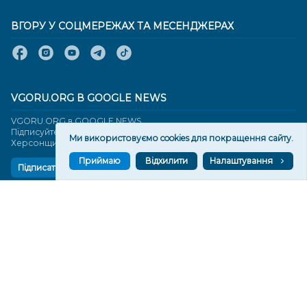
ВГОРУ У СОЦМЕРЕЖАХ ТА МЕСЕНДЖЕРАХ
VGORU.ORG В GOOGLE NEWS
VGORU.ORG в GOOGLE NEWS
Підписуйтеся, щоб знати останні новини Херсона та
Ми використовуємо cookies для покращення сайту.
Херсонщини сьогодні
Приймаю
Відхилити
Налаштування
Підписатися
СТОРІНКИ
Новини
Тексти
Історії
Аналітика
Фактчек
Розслідування
Право
Фото
Перерва на каву
Промо