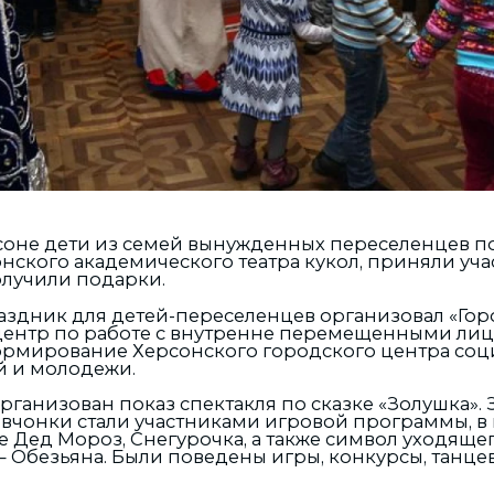
оне дети из семей вынужденных переселенцев п
нского академического театра кукол, приняли уча
лучили подарки.
здник для детей-переселенцев организовал «Го
ентр по работе с внутренне перемещенными лиц
рмирование Херсонского городского центра соц
й и молодежи.
рганизован показ спектакля по сказке «Золушка». 
вчонки стали участниками игровой программы, в
 Дед Мороз, Снегурочка, а также символ уходящег
 Обезьяна. Были поведены игры, конкурсы, танце