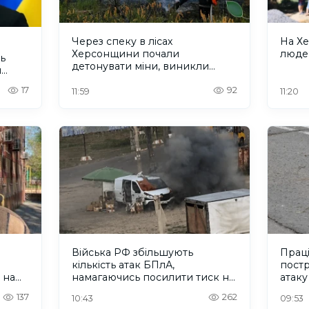
Через спеку в лісах
На Х
Херсонщини почали
людей
ь
детонувати міни, виникли
ч
пожежі
17
92
11:59
11:20
Війська РФ збільшують
Прац
кількість атак БПлА,
постр
 на
намагаючись посилити тиск на
атаку
жителів Херсонщини
137
262
10:43
09:53