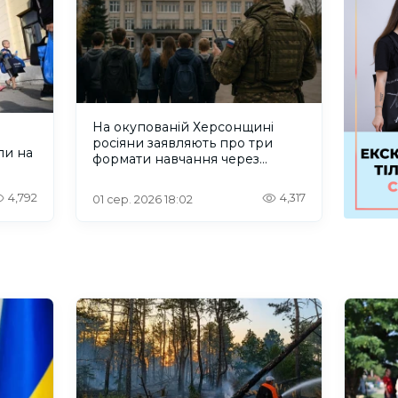
На окупованій Херсонщині
росіяни заявляють про три
ли на
формати навчання через
проблеми зі світлом та
інтернетом
4,792
4,317
01 сер. 2026 18:02