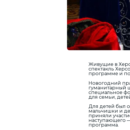
Живущие в Херс
спектакль Херсо
программе и по
Новогодний пра
гуманитарный ц
специальное фо
для семьи, дете
Для детей был о
мальчишки и де
приняли участие
наступающего —
программа.