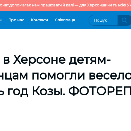
онат допомагає нам працювати й далі — для Херсонщини та всієї Ук
и
Про нас
Контакти
Cпівпраця
в Херсоне детям-
нцам помогли весел
ь год Козы. ФОТОР