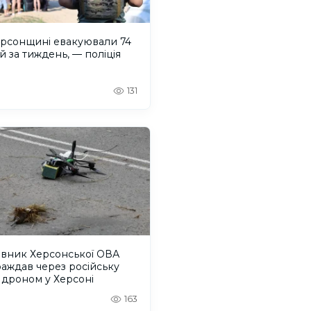
ерсонщині евакуювали 74
 за тиждень, — поліція
131
івник Херсонської ОВА
аждав через російську
 дроном у Херсоні
163