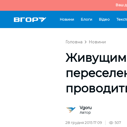
Ваш д
Новини
Блоги
Відео
Текст
Головна
Новини
Живущим 
переселе
проводит
Vgoru
Автор
28 грудня 2015 17:09
507