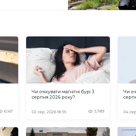
и
Чи очікувати магнітні бурі 3
Чи оч
серпня 2026 року?
серп
6,147
5,789
02 сер. 2026 18:55
04 сер