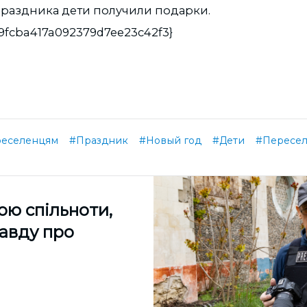
раздника дети получили подарки.
69fcba417a092379d7ee23c42f3}
реселенцям
#Праздник
#Новый год
#Дети
#Пересе
ою спільноти,
равду про