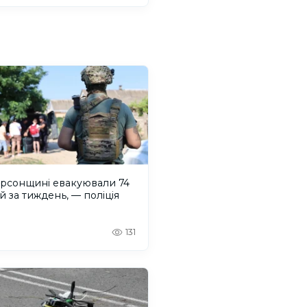
ерсонщині евакуювали 74
 за тиждень, — поліція
131