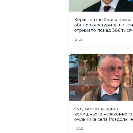
Керівництво Херсонської
облпрокуратури за липен
отримало понад 386 тися
гривень зарплати
12:53
Суд заочно засудив
колишнього незаконного
очільника села Роздольне
Херсонщині
10:52