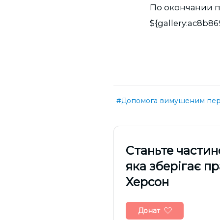
По окончании п
${gallery:ac8b8
#Допомога вимушеним пе
Cтаньте частин
яка зберігає п
Херсон
Донат