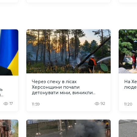
Через спеку в лісах
На Х
Херсонщини почали
людей
ь
детонувати міни, виникли
ч
пожежі
17
92
11:59
11:20