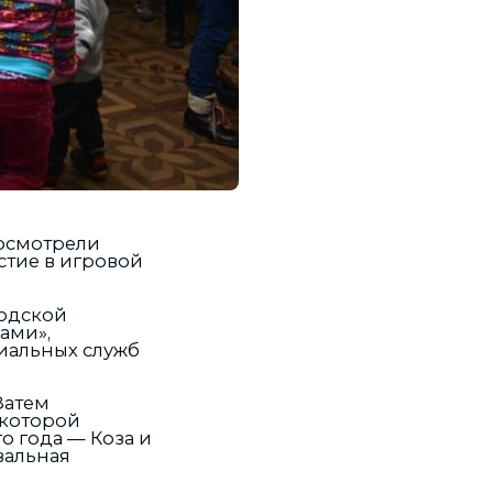
осмотрели
стие в игровой
родской
ами»,
иальных служб
Затем
 которой
о года — Коза и
вальная