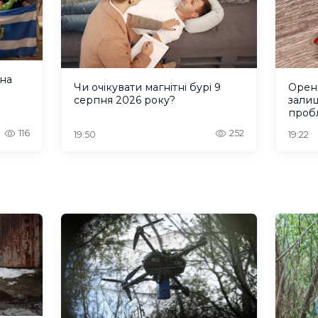
 на
Чи очікувати магнітні бурі 9
Оренд
серпня 2026 року?
зали
проб
Херс
116
252
19:50
19:22