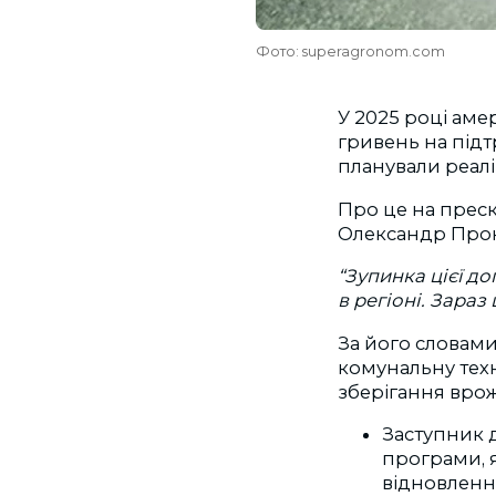
Фото: superagronom.com
У 2025 році аме
гривень на підт
планували реалі
Про це на прес
Олександр Прок
“Зупинка цієї д
в регіоні. Зара
За його словами,
комунальну техн
зберігання врож
Заступник 
програми, 
відновленн