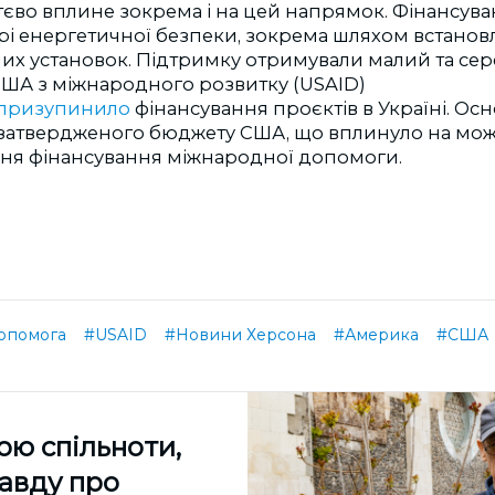
ттєво вплине зокрема і на цей напрямок. Фінансув
ері енергетичної безпеки, зокрема шляхом встано
их установок. Підтримку отримували малий та сере
США з міжнародного розвитку (USAID)
призупинило
фінансування проєктів в Україні. Ос
ь затвердженого бюджету США, що вплинуло на мож
я фінансування міжнародної допомоги.
опомога
#USAID
#Новини Херсона
#Америка
#США
ою спільноти,
равду про