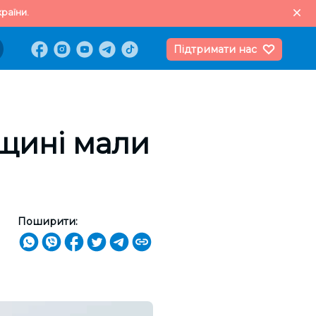
раїни.
Підтримати нас
щині мали
Поширити: