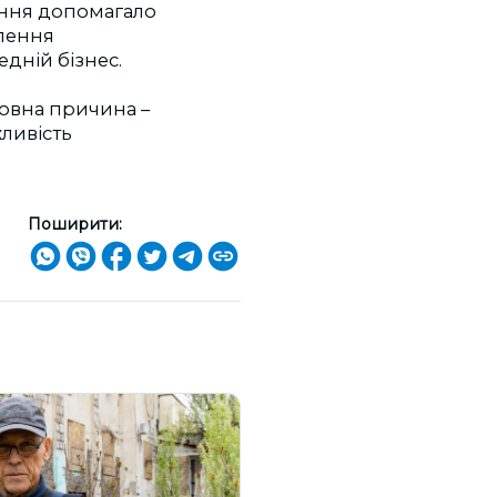
ання допомагало
влення
дній бізнес.
новна причина –
ливість
Поширити: