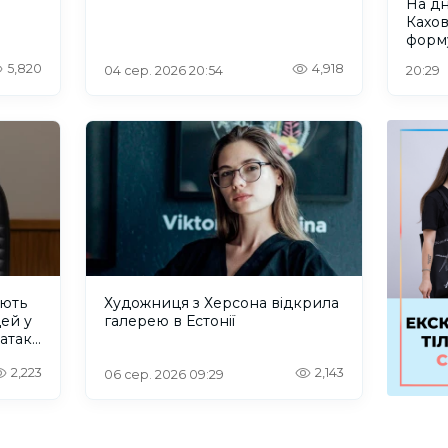
На д
Кахо
форм
рівно
5,820
4,918
04 сер. 2026 20:54
20:29
ують
Художниця з Херсона відкрила
дей у
галерею в Естонії
 атаку
2,223
2,143
06 сер. 2026 09:29