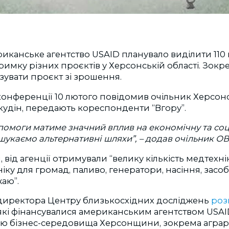
риканське агентство USAID планувало виділити 110
римку різних проєктів у Херсонській області. Зокр
зувати проєкт зі зрошення.
конференції 10 лютого повідомив очільник Херсон
удін, передають кореспонденти “Вгору”.
опомоги матиме значний вплив на економічну та соц
з шукаємо альтернативні шляхи”, – додав очільник ОВ
 від агенції отримували “велику кількість медтехнік
іку для громад, паливо, генератори, насіння, засо
аю”.
директора Центру близькосхідних досліджень
роз
які фінансувалися американським агентством USAI
ю бізнес-середовища Херсонщини, зокрема аграрн