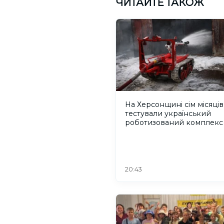
ЧИТАЙТЕ ТАКОЖ
На Херсонщині сім місяців
тестували український
роботизований комплекс
пожежогасіння
20:43