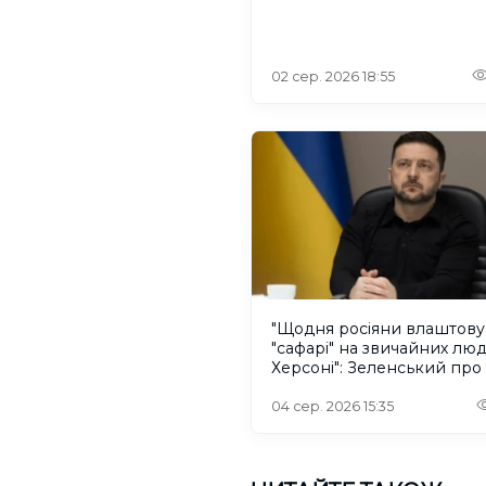
02 сер. 2026 18:55
"Щодня росіяни влаштов
"сафарі" на звичайних лю
Херсоні": Зеленський про
російського дрона
04 сер. 2026 15:35