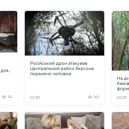
Російський дрон атакував
Центральний район Херсона:
 для
поранено чоловіка
На д
Кахо
форм
рівно
114
145
20:39
20:29