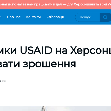
онат допомагає нам працювати й далі — для Херсонщини та всієї Ук
и
Про нас
Контакти
Cпівпраця
мки USAID на Херсон
вати зрошення
ова