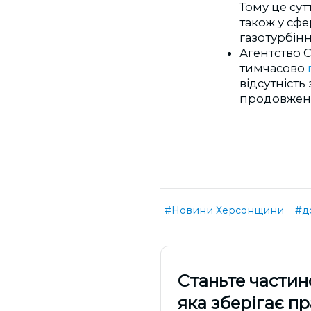
Тому це су
також у сф
газотурбінн
Агентство 
тимчасово
відсутніст
продовженн
#Новини Херсонщини
#д
Cтаньте частин
яка зберігає п