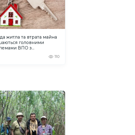
а житла та втрата майна
шаються головними
лемами ВПО з
онщини
110