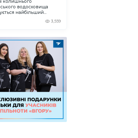
ні колишнього
вського водосховища
ується найбільший
віковий ліс Європи
3,559