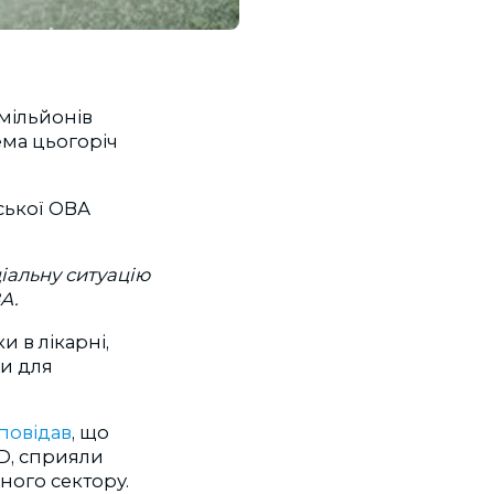
 мільйонів
ема цьогоріч
ської ОВА
іальну ситуацію
А.
и в лікарні,
би для
повідав
, що
D, сприяли
ого сектору.