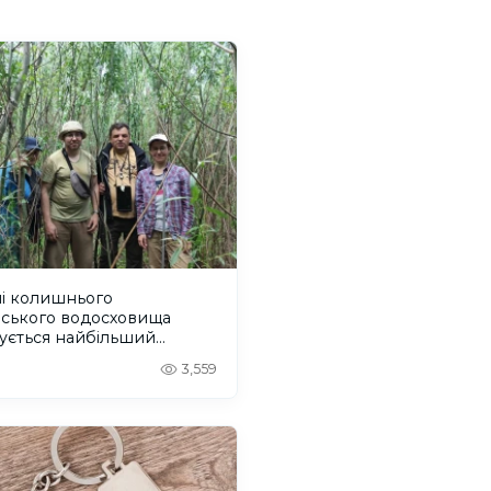
ні колишнього
вського водосховища
ується найбільший
віковий ліс Європи
3,559