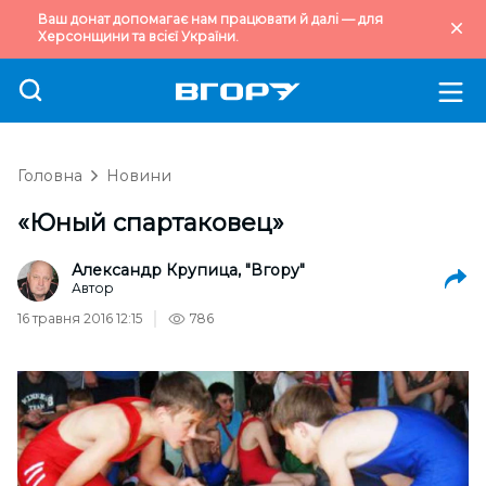
Ваш донат допомагає нам працювати й далі — для
Херсонщини та всієї України.
Головна
Новини
«Юный спартаковец»
Александр Крупица, "Вгору"
Автор
16 травня 2016 12:15
786