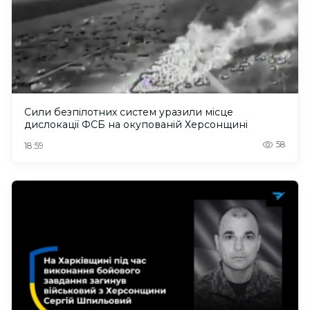
Сили безпілотних систем уразили місце
дислокації ФСБ на окупованій Херсонщині
58
18:59