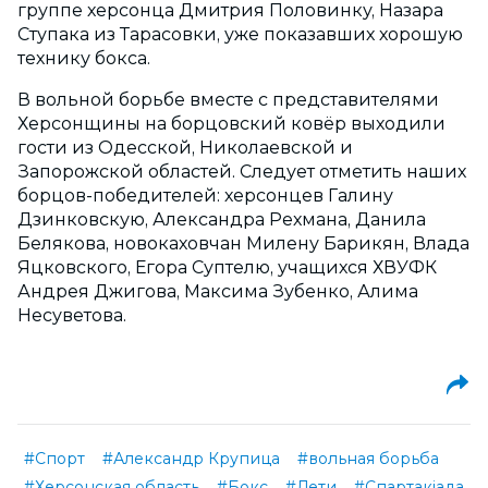
группе херсонца Дмитрия Половинку, Назара
Ступака из Тарасовки, уже показавших хорошую
технику бокса.
В вольной борьбе вместе с представителями
Херсонщины на борцовский ковёр выходили
гости из Одесской, Николаевской и
Запорожской областей. Следует отметить наших
борцов-победителей: херсонцев Галину
Дзинковскую, Александра Рехмана, Данила
Белякова, новокаховчан Милену Барикян, Влада
Яцковского, Егора Суптелю, учащихся ХВУФК
Андрея Джигова, Максима Зубенко, Алима
Несуветова.
#Спорт
#Александр Крупица
#вольная борьба
#Херсонская область
#Бокс
#Дети
#Спартакіада