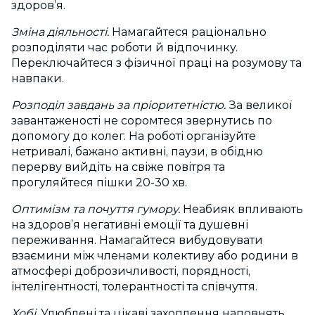
здоров’я.
Зміна діяльності.
Намагайтеся раціонально
розподіляти час роботи й відпочинку.
Переключайтеся з фізичної праці на розумову та
навпаки.
Розподіл завдань за пріоритетністю.
За великої
завантаженості не соромтеся звернутись по
допомогу до колег. На роботі організуйте
нетривалі, бажано активні, паузи, в обідню
перерву вийдіть на свіже повітря та
прогуляйтеся пішки 20-30 хв.
Оптимізм та почуття гумору.
Неабияк впливають
на здоров’я негативні емоції та душевні
переживання. Намагайтеся вибудовувати
взаємини між членами колективу або родини в
атмосфері доброзичливості, порядності,
інтелігентності, толерантності та співчуття.
Хобі.
Улюблені та цікаві захоплення наповнять