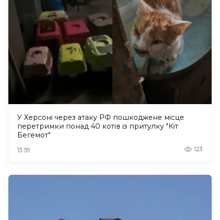
У Херсоні через атаку РФ пошкоджене місце
перетримки понад 40 котів із притулку "Кіт
Бегемот"
123
13:59