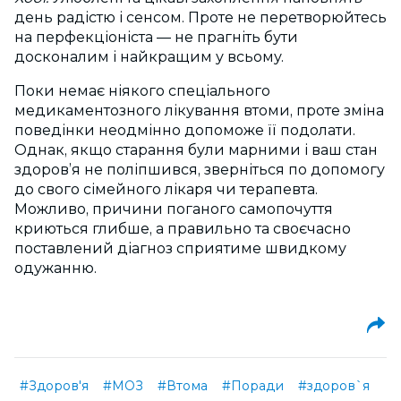
день радістю і сенсом. Проте не перетворюйтесь
на перфекціоніста — не прагніть бути
досконалим і найкращим у всьому.
Поки немає ніякого спеціального
медикаментозного лікування втоми, проте зміна
поведінки неодмінно допоможе її подолати.
Однак, якщо старання були марними і ваш стан
здоров’я не поліпшився, зверніться по допомогу
до свого сімейного лікаря чи терапевта.
Можливо, причини поганого самопочуття
криються глибше, а правильно та своєчасно
поставлений діагноз сприятиме швидкому
одужанню.
#Здоров'я
#МОЗ
#Втома
#Поради
#здоров`я