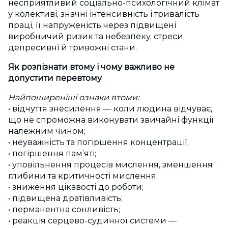
несприятливий соціально-психологічний клімат
у колективі, значні інтенсивність і тривалість
праці, її напруженість через підвищені
виробничий ризик та небезпеку, стреси,
депресивні й тривожні стани.
Як розпізнати втому і чому важливо не
допустити перевтому
Найпоширеніші ознаки втоми:
• відчуття знесилення — коли людина відчуває,
що не спроможна виконувати звичайні функції
належним чином;
• неуважність та погіршення концентрації;
• погіршення пам’яті;
• уповільнення процесів мислення, зменшення
глибини та критичності мислення;
• зниження цікавості до роботи;
• підвищена дратівливість;
• перманентна сонливість;
• реакція серцево-судинної системи —