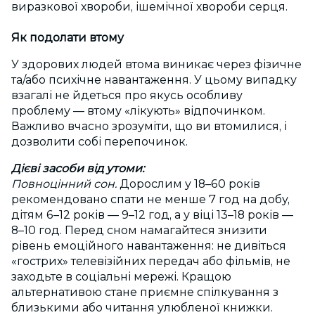
виразкової хвороби, ішемічної хвороби серця.
Як подолати втому
У здорових людей втома виникає через фізичне
та/або психічне навантаження. У цьому випадку
взагалі не йдеться про якусь особливу
проблему — втому «лікують» відпочинком.
Важливо вчасно зрозуміти, що ви втомилися, і
дозволити собі перепочинок.
Дієві засоби від утоми:
Повноцінний сон.
Дорослим у 18–60 років
рекомендовано спати не менше 7 год на добу,
дітям 6–12 років — 9–12 год, а у віці 13–18 років —
8–10 год. Перед сном намагайтеся знизити
рівень емоційного навантаження: не дивіться
«гострих» телевізійних передач або фільмів, не
заходьте в соціальні мережі. Кращою
альтернативою стане приємне спілкування з
близькими або читання улюбленої книжки.