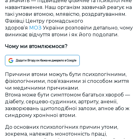
а значить — підвищене фізичне та психологічне
навантаження. Наш організм зазвичай реагує на
такі умови втомою, млявістю, роздратуванням.
Фахівці Центру громадського
здоров’я
МОЗ
України розповіли детально, чому
виникає відчуття втоми і як його подолати.
Чому ми втомлюємося?
Додати Вгору як бажане джерело в Google
Причини втоми можуть бути психологічними,
фізіологічними, пов’язаними зі способом життя
чи медичними причинами.
Втома може бути симптомом багатьох хвороб —
діабету, серцево-судинних, артриту, анемії,
захворювань щитоподібної залози, апное або ж
синдрому хронічної втоми.
До основних психологічних причин утоми,
зокрема, належать монотонність праці,