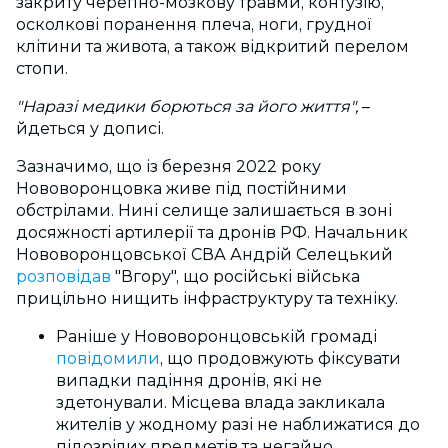
закриту черепно-мозкову травми, контузію,
осколкові поранення плеча, ноги, грудної
клітини та живота, а також відкритий перелом
стопи.
"Наразі медики борються за його життя",
–
йдеться у дописі.
Зазначимо, що із березня 2022 року
Нововоронцовка живе під постійними
обстрілами. Нині селище залишається в зоні
досяжності артилерії та дронів РФ. Начальник
Нововоронцовської СВА Андрій Селецький
розповідав
"Вгору", що російські війська
прицільно нищить інфраструктуру та техніку.
Раніше у Нововоронцовській громаді
повідомили
, що продовжують фіксувати
випадки падіння дронів, які не
здетонували. Місцева влада закликала
жителів у жодному разі не наближатися до
підозрілих предметів та негайно