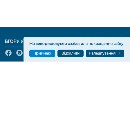
ВГОРУ У СОЦМЕРЕЖАХ ТА МЕСЕНДЖЕРАХ
Ми використовуємо cookies для покращення сайту.
Приймаю
Відхилити
Налаштування
VGORU.ORG В GOOGLE NEWS
VGORU.ORG в GOOGLE NEWS
Підписуйтеся, щоб знати останні новини Херсона та
Херсонщини сьогодні
Підписатися
СТОРІНКИ
Новини
Тексти