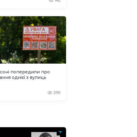
142
рсоні попередили про
ання однієї з вулиць
299