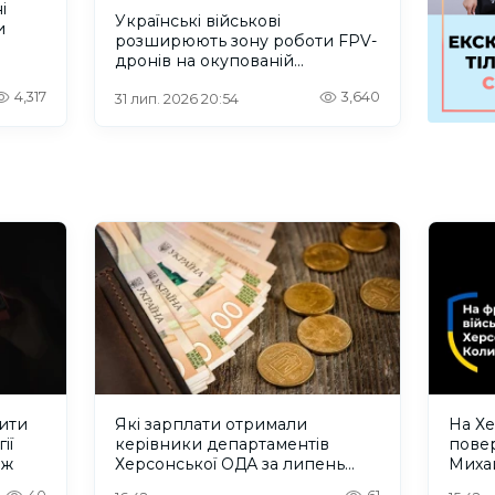
і
Українські військові
и
розширюють зону роботи FPV-
дронів на окупованій
Херсонщині.ВІДЕО
4,317
3,640
31 лип. 2026 20:54
ити
Які зарплати отримали
На Хе
ії
керівники департаментів
повер
еж
Херсонської ОДА за липень
Миха
2026 року