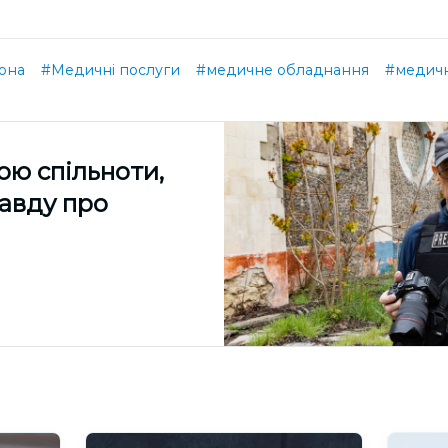
она
#Медичні послуги
#медичне обладнання
#медичн
ою спільноти,
равду про