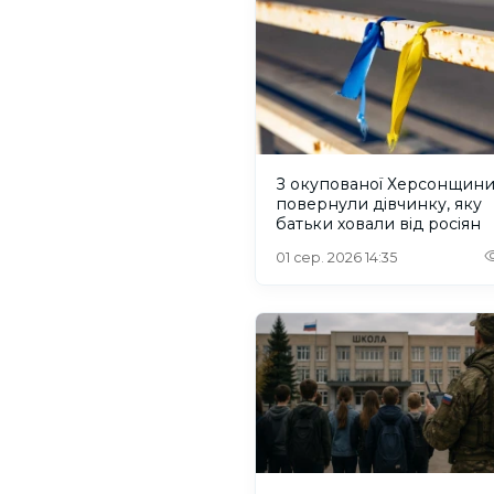
З окупованої Херсонщин
повернули дівчинку, яку
батьки ховали від росіян
01 сер. 2026 14:35