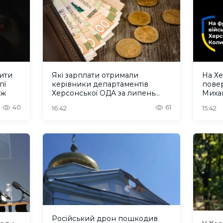
ити
Які зарплати отримали
На Хе
ії
керівники департаментів
повер
еж
Херсонської ОДА за липень
Миха
2026 року
40
61
16:42
15:42
Російський дрон пошкодив