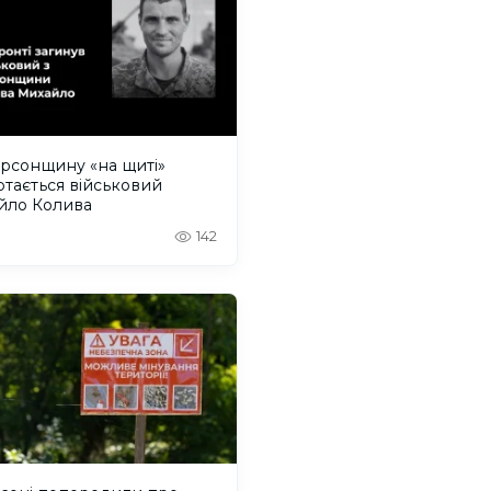
рсонщину «на щиті»
тається військовий
йло Колива
142