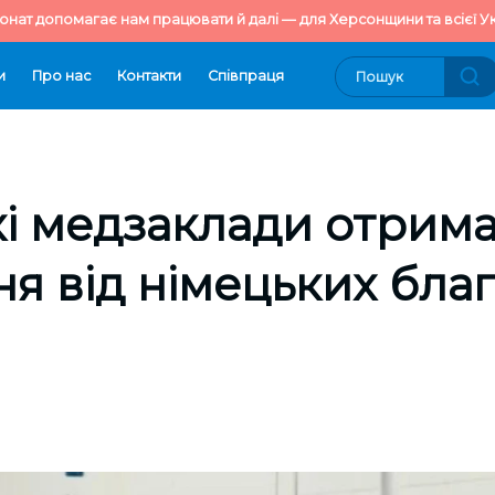
онат допомагає нам працювати й далі — для Херсонщини та всієї Ук
и
Про нас
Контакти
Cпівпраця
і медзаклади отрим
я від німецьких благ