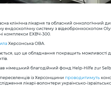
сна клінічна лікарня та обласний онкологічний д
ну ендоскопічну систему з відеобронхоскопом Ol
ні комплекси ЕХВЧ-300.
ила
Херсонська ОВА.
ається, що це обладнання покращить можливості д
тів.
в німецький благодійний фонд Help-Hilfe zur Selbs
я переселенців із Херсонщини
проводитимуть
консу
лідження лікарі-волонтери українсько-ізраїльської