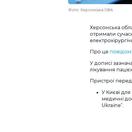
Фото: Херсонська ОВА
Херсонська обла
отримали сучас
електрохірургіч
Про це
повідом
У дописі зазнач
лікування пацієн
Пристрої переда
У Києві дл
медичні дос
Ukraine”.