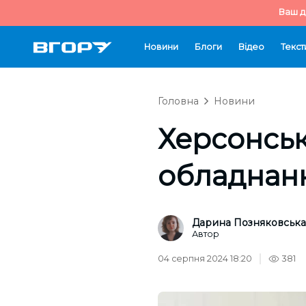
Ваш д
Новини
Блоги
Відео
Текст
Головна
Новини
Херсонськ
обладнанн
Дарина Позняковська
Автор
04 серпня 2024 18:20
381