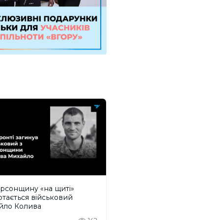
рсонщину «на щиті»
тається військовий
йло Колива