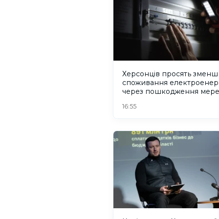
Херсонців просять зменш
споживання електроенерг
через пошкодження мер
16:55