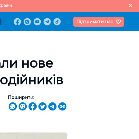
раїни.
Підтримати нас
али нове
одійників
Поширити: