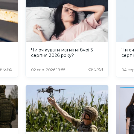
и
Чи очікувати магнітні бурі 3
Чи оч
серпня 2026 року?
серп
6,149
5,791
02 сер. 2026 18:55
04 сер