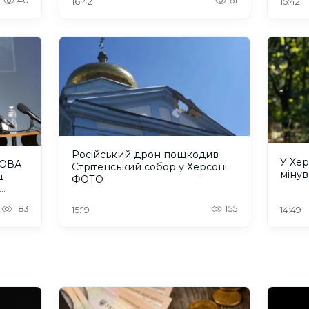
40
61
16:42
15:42
Російський дрон пошкодив
У Хе
 ОВА
Стрітенський собор у Херсоні.
мінув
д
ФОТО
183
155
15:19
14:49