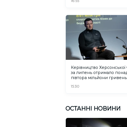
16:55
Керівництво Херсонської
за липень отримало пона
півтора мільйони гривень
зарплати
15:30
ОСТАННІ НОВИНИ