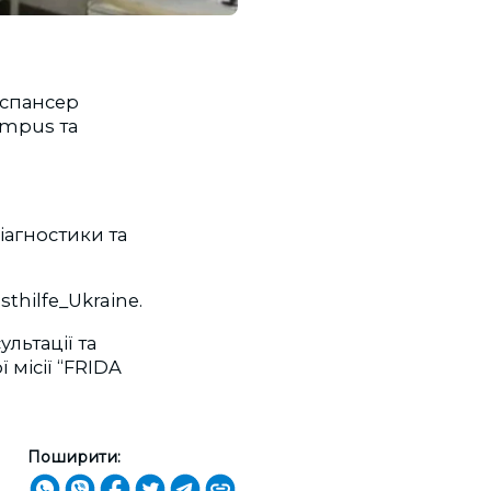
испансер
ympus та
іагностики та
thilfe_Ukraine.
льтації та
 місії “FRIDA
Поширити: