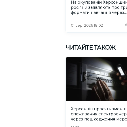
На окупованій Херсонщин
росіяни заявляють про тр
формати навчання через
проблеми зі світлом та
інтернетом
01 сер. 2026 18:02
ЧИТАЙТЕ ТАКОЖ
Херсонців просять зменш
споживання електроенерг
через пошкодження мер