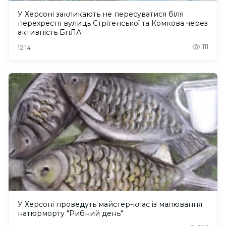
У Херсоні закликають не пересуватися біля
перехрестя вулиць Стрітенської та Комкова через
активність БпЛА
111
12:14
У Херсоні проведуть майстер-клас із малювання
натюрморту "Рибний день"