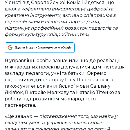
У листі від Європейської Комісії йдеться, що
школа
«ефективно використовує цифрові та
креативні інструменти, активно співпрацює з
європейськими школами-партнерами,
підтримує професійний розвиток педагогів та
формує культуру співробітництва».
Додати Вгору як бажане джерело в Google
В управлінні освіти зазначили, що до реалізації
міжнародних проєктів долучалися адміністрація
закладу, педагоги, учні та батьки. Окремо
відзначили директорку Інну Поперечнюк, а
також учительок англійської мови Світлану
Яків'юк, Вікторію Меліхову та Наталію Тітенко за
роботу над розвитком міжнародного
партнерства.
«Це звання — підтвердження того, що навіть у
складних умовах українська школа може
залишатися сучасною, відкритою до світу й