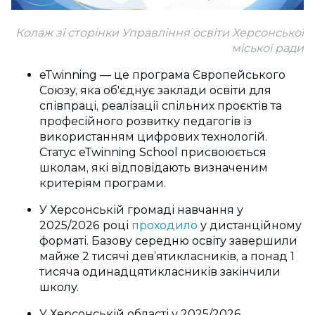
Колаж зі сторінки Управління освіти Херсонської
міської ради
eTwinning — це програма Європейського
Союзу, яка об'єднує заклади освіти для
співпраці, реалізації спільних проєктів та
професійного розвитку педагогів із
використанням цифрових технологій.
Статус
eTwinning School
присвоюється
школам, які відповідають визначеним
критеріям програми.
У Херсонській громаді навчання у
2025/2026 році
проходило
у дистанційному
форматі. Базову середню освіту завершили
майже 2 тисячі дев’ятикласників, а понад 1
тисяча одинадцятикласників закінчили
школу.
У Херсонській області у 2025/2026