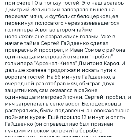
при счёте 1:0 в пользу гостей. Это наш вратарь
Дмитрий Зелинский запоздало вышел на
перехват мяча, и футболист белоцерковцев
перекинул полосатого через зазевавшегося
голкипера. А вот во втором тайме
новокаховчане разразились голами. Уже в
начале тайма Сергей Гайдаенко сделал
прекрасный прострел, и Иван Сомов с района
одиннадцатиметровой отметки “пробил”
голкипера “Арсенал-Киева” Дмитрия Кароя. И
дальше хозяева продолжали искать пути к
воротам гостей. На 56 минуте Гайдаенко, в
очередной раз отобрав мяч, обыграл двух
защитников, сам оказался в районе
одиннадцатиметровой точки. Сергей пробил, и
мяч затрепетал в сетке ворот. Белоцерковцы
растерялись, были подавлены, а новокаховчане
поймали кураж. Ещё прошло 12 минут, и опять
Гайдаенко (он справедливо был признан
лучшим игроком встречи) в борьбе с