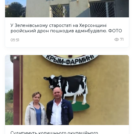
У Зеленівському старостаті на Херсонщині
російський дрон пошкодив адмінбудівлю. ФОТО
71
09:51
Судитимуть колишнього окупаційного