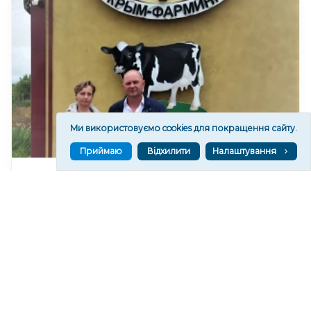
Ми використовуємо cookies для покращення сайту.
Приймаю
Відхилити
Налаштування
Судитимуть колишнього окупаційного
директора дослідного господарства
"Асканійське" на Херсонщині
93
09:34