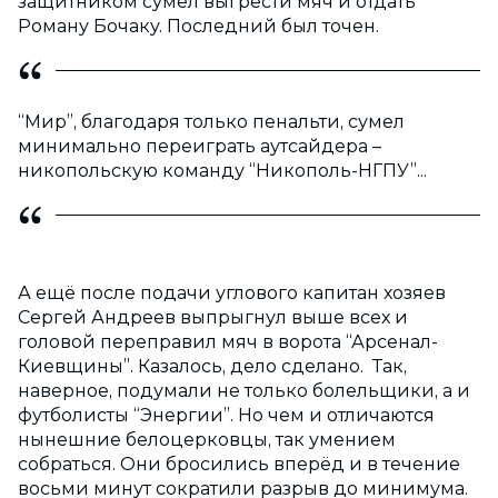
защитником сумел выгрести мяч и отдать
Роману Бочаку. Последний был точен.
“Мир”, благодаря только пенальти, сумел
минимально переиграть аутсайдера –
никопольскую команду “Никополь-НГПУ”...
А ещё после подачи углового капитан хозяев
Сергей Андреев выпрыгнул выше всех и
головой переправил мяч в ворота “Арсенал-
Киевщины”. Казалось, дело сделано. Так,
наверное, подумали не только болельщики, а и
футболисты “Энергии”. Но чем и отличаются
нынешние белоцерковцы, так умением
собраться. Они бросились вперёд и в течение
восьми минут сократили разрыв до минимума.