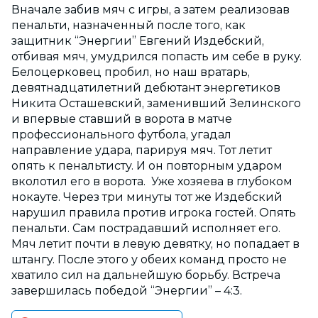
Вначале забив мяч с игры, а затем реализовав
пенальти, назначенный после того, как
защитник “Энергии” Евгений Издебский,
отбивая мяч, умудрился попасть им себе в руку.
Белоцерковец пробил, но наш вратарь,
девятнадцатилетний дебютант энергетиков
Никита Осташевский, заменивший Зелинского
и впервые ставший в ворота в матче
профессионального футбола, угадал
направление удара, парируя мяч. Тот летит
опять к пенальтисту. И он повторным ударом
вколотил его в ворота. Уже хозяева в глубоком
нокауте. Через три минуты тот же Издебский
нарушил правила против игрока гостей. Опять
пенальти. Сам пострадавший исполняет его.
Мяч летит почти в левую девятку, но попадает в
штангу. После этого у обеих команд просто не
хватило сил на дальнейшую борьбу. Встреча
завершилась победой “Энергии” – 4:3.