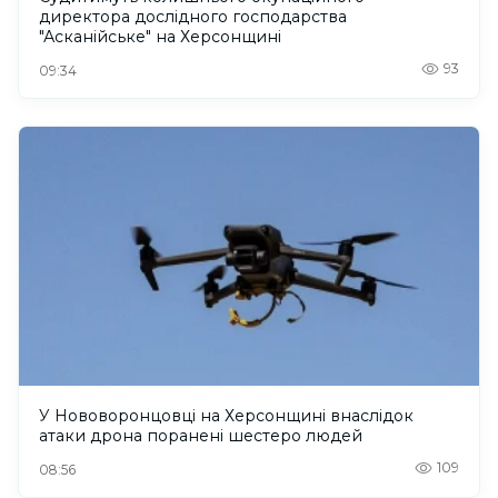
директора дослідного господарства
"Асканійське" на Херсонщині
93
09:34
У Нововоронцовці на Херсонщині внаслідок
атаки дрона поранені шестеро людей
109
08:56