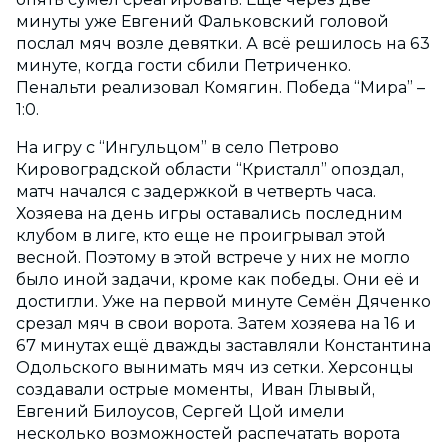
минуты уже Евгений Фальковский головой
послал мяч возле девятки. А всё решилось на 63
минуте, когда гости сбили Петриченко.
Пенальти реализовал Комягин. Победа “Мира” –
1:0.
На игру с “Ингульцом” в село Петрово
Кировоградской области “Кристалл” опоздал,
матч начался с задержкой в четверть часа.
Хозяева на день игры оставались последним
клубом в лиге, кто еще не проигрывал этой
весной. Поэтому в этой встрече у них не могло
было иной задачи, кроме как победы. Они её и
достигли. Уже на первой минуте Семён Дяченко
срезал мяч в свои ворота. Затем хозяева на 16 и
67 минутах ещё дважды заставляли Константина
Одольского вынимать мяч из сетки. Херсонцы
создавали острые моменты, Иван Глывый,
Евгений Билоусов, Сергей Цой имели
несколько возможностей распечатать ворота