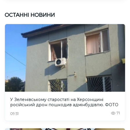
ОСТАННІ НОВИНИ
У Зеленівському старостаті на Херсонщині
російський дрон пошкодив адмінбудівлю. ФОТО
71
09:51