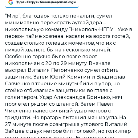
Додати Вгору як бажане джерело в Google
“Мир”, благодаря только пенальти, сумел
минимально переиграть аутсайдера –
никопольскую команду “Никополь-НГПУ”. Уже в
первом тайме хозяева насели на ворота гостей,
создав столько голевых моментов, что их с
лихвой хватило бы на несколько матчей.
Особенно горячо было возле ворот
никопольчан с 20 по 29 минуту. Вначале
выстрел Виталия Петриченко сумел отбить
защитник. Затем Юрий Комягин и Владислав
Савченко в течение минуты били в упор, но
стойко отбивались защитники во главе с
голкипером. Удар Александра Бринько, мяч
пролетел рядом со штангой. Затем Павел
Чмеленко нанёс сильный удар метров с
тридцати. Но вратарь вытащил мяч из угла. На
27 минуте после розыгрыша углового Виталий
Зайцев с двух метров бил головой, но голкипер
опять сумел среагировать. Ещё через две