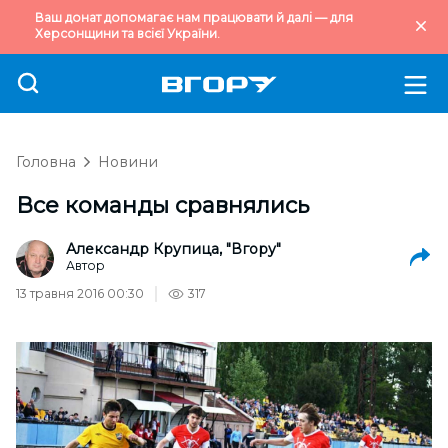
Ваш донат допомагає нам працювати й далі — для
Херсонщини та всієї України.
Головна
Новини
Все команды сравнялись
Александр Крупица, "Вгору"
Автор
13 травня 2016 00:30
317