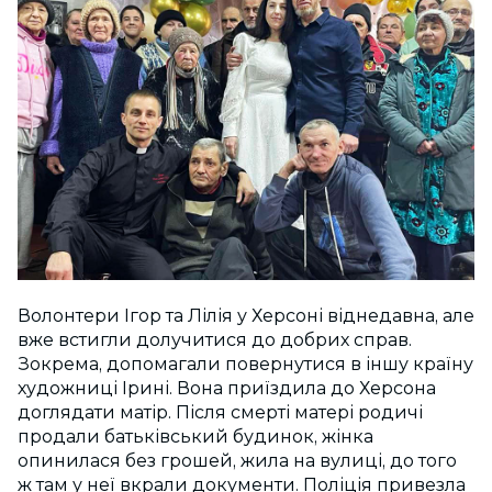
Волонтери Ігор та Лілія у Херсоні віднедавна, але
вже встигли долучитися до добрих справ.
Зокрема, допомагали повернутися в іншу країну
художниці Ірині. Вона приїздила до Херсона
доглядати матір. Після смерті матері родичі
продали батьківський будинок, жінка
опинилася без грошей, жила на вулиці, до того
ж там у неї вкрали документи. Поліція привезла