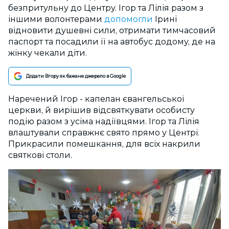
безпритульну до Центру. Ігор та Лілія разом з
іншими волонтерами
допомогли
Ірині
відновити душевні сили, отримати тимчасовий
паспорт та посадили її на автобус додому, де на
жінку чекали діти.
Додати Вгору як бажане джерело в Google
Наречений Ігор - капелан євангельської
церкви, й вирішив відсвяткувати особисту
подію разом з усіма надіївцями. Ігор та Лілія
влаштували справжнє свято прямо у Центрі.
Прикрасили помешкання, для всіх накрили
святкові столи.