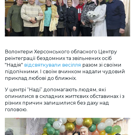
Волонтери Херсонського обласного Центру
реінтеграції бездомних та звільнених осіб
"Надія"
відсвяткували весілля
разом зі своїми
підопічними. І своїм вчинком надали чудовий
приклад любові до ближніх.
У центрі “Наді” допомагають людям, які
опинилися в складних життєвих обставинах і з
різних причин залишилися без даху над
головою.