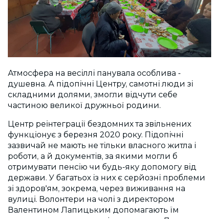
Атмосфера на весіллі панувала особлива -
душевна. А підопічні Центру, самотні люди зі
складними долями, змогли відчути себе
частиною великої дружньої родини.
Центр реінтеграції бездомних та звільнених
функціонує з березня 2020 року. Підопічні
зазвичай не мають не тільки власного житла і
роботи, а й документів, за якими могли б
отримувати пенсію чи будь-яку допомогу від
держави. У багатьох із них є серйозні проблеми
зі здоров'ям, зокрема, через виживання на
вулиці. Волонтери на чолі з директором
Валентином Лапицьким допомагають їм