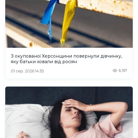
З окупованої Херсонщини повернули дівчинку,
яку батьки ховали від росіян
6,167
01 сер. 2026 14:35