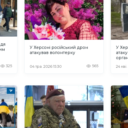
ядя
У Херсоні російський дрон
У Хер
им
атакував волонтерку
атаку
орган
325
565
04 тра. 2026 15:30
24 кві