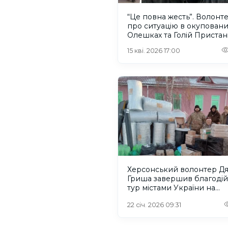
“Це повна жесть”. Волонт
про ситуацію в окуповани
Олешках та Голій Пристан
15 кві. 2026 17:00
Херсонський волонтер Д
Гриша завершив благоді
тур містами України на
підтримку ЗСУ
22 січ. 2026 09:31