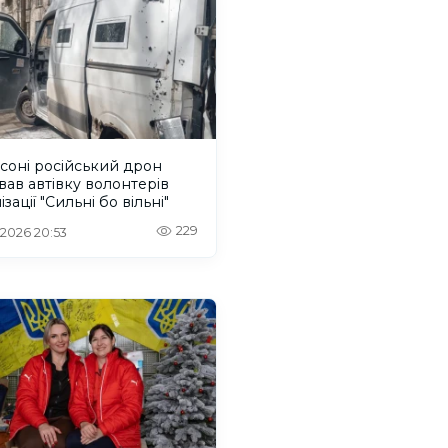
соні російський дрон
вав автівку волонтерів
ізації "Сильні бо вільні"
229
. 2026 20:53