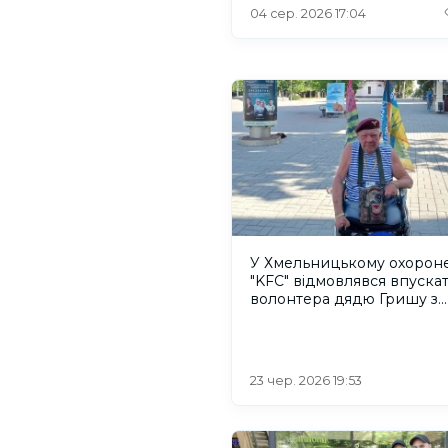
Соколовських з Херсонщ
04 сер. 2026 17:04
У Хмельницькому охорон
"KFC" відмовлявся впуска
волонтера дядю Гришу з
Херсона
23 чер. 2026 19:53