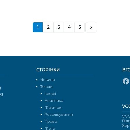
1
2
3
4
5
СТОРІНКИ
ВГ
Новини
Тексти
g
rg
Історії
Аналітика
VG
Фактчек
Розслідування
VGO
Під
Право
Хер
Фото