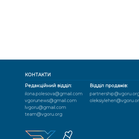
КОНТАКТИ
Редакційний відділ:
Відділ продажів:
ilona.polesova@gmail.com
partnership@vgoru.or
vgorunews@gmail.com
oleksiylehen@vgoru.o
lvgoru@gmail.com
team@vgoru.org