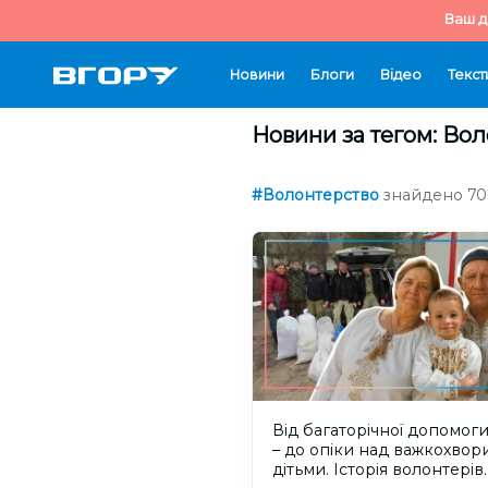
Ваш д
Новини
Блоги
Відео
Текст
Новини за тегом: Во
#Волонтерство
знайдено 70 
Від багаторічної допомоги
– до опіки над важкохво
дітьми. Історія волонтерів