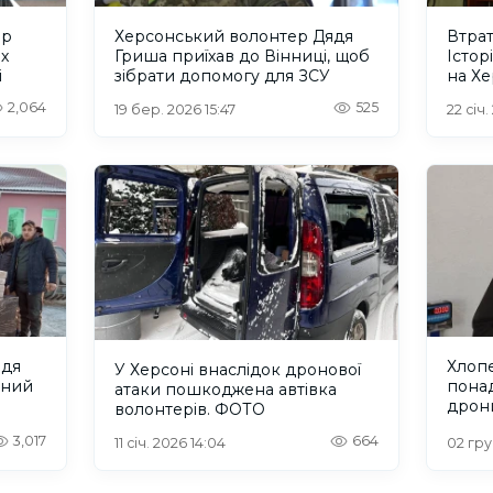
ер
Херсонський волонтер Дядя
Втрат
х
Гриша приїхав до Вінниці, щоб
Істор
і
зібрати допомогу для ЗСУ
на Х
2,064
525
19 бер. 2026 15:47
22 січ.
ядя
Хлоп
У Херсоні внаслідок дронової
йний
понад
атаки пошкоджена автівка
дрон
волонтерів. ФОТО
війсь
3,017
664
11 січ. 2026 14:04
02 гру