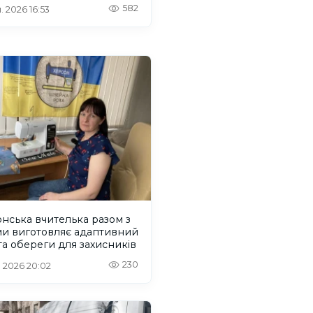
582
. 2026 16:53
нська вчителька разом з
ми виготовляє адаптивний
та обереги для захисників
230
. 2026 20:02