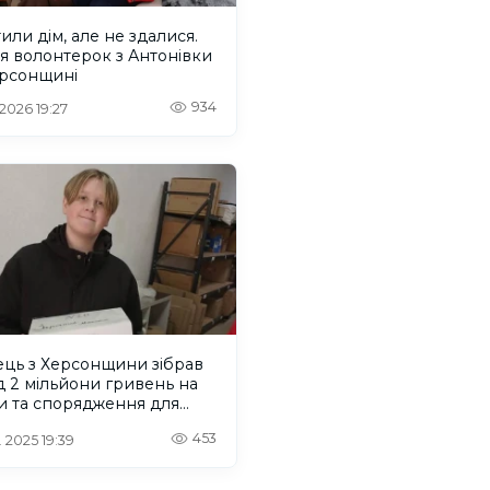
или дім, але не здалися.
ія волонтерок з Антонівки
ерсонщині
934
 2026 19:27
ець з Херсонщини зібрав
 2 мільйони гривень на
и та спорядження для
кових
453
. 2025 19:39