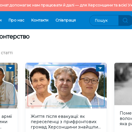
онат допомагає нам працювати й далі — для Херсонщини та всієї Ук
и
Про нас
Контакти
Cпівпраця
лонтерство
статті
Поме
 армії
Життя після евакуації: як
воло
рими
переселенці з прифронтових
яка р
громад Херсонщини знайшли
росій