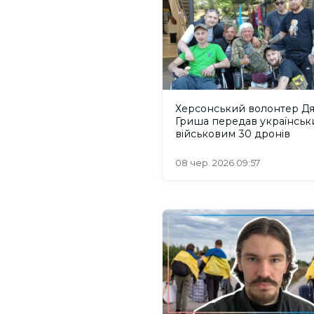
Херсонський волонтер Д
Гриша передав українськ
військовим 30 дронів
08 чер. 2026 09:57