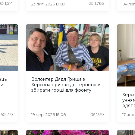
ини
прихисток у Великій
1,514
1,766
23 лип. 2026 19:09
04 лип
Олександрівці
ець
Волонтер Дядя Гриша з
ти
Херсона приїхав до Тернополя
збирати гроші для фронту
Херсо
учня
одяг 
716
996
19 чер. 2026 18:08
17 чер