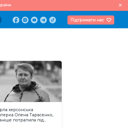
раїни.
Підтримати нас
рла херсонська
нтерка Олена Тарасенко,
аніше потрапила під
ський обстріл