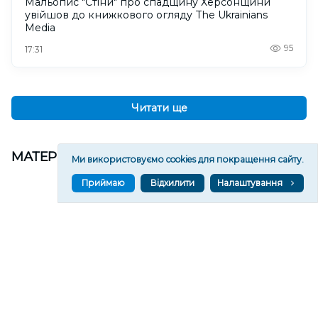
Мальопис "Стіни" про спадщину Херсонщини
увійшов до книжкового огляду The Ukrainians
Media
95
17:31
Читати ще
МАТЕРІАЛИ ПАРТНЕРІВ
Ми використовуємо cookies для покращення сайту.
Приймаю
Відхилити
Налаштування
ВГОРУ У СОЦМЕРЕЖАХ ТА МЕСЕНДЖЕРАХ