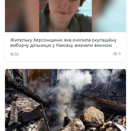
Жительку Херсонщини, яка очолила окупаційну
виборчу дільницю у Каховці, визнали винною
3
18:50