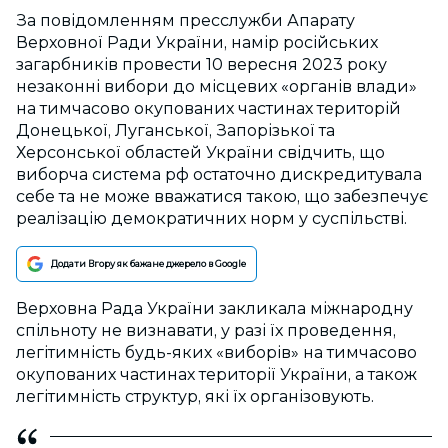
За повідомленням пресслужби Апарату
Верховної Ради України, намір російських
загарбників провести 10 вересня 2023 року
незаконні вибори до місцевих «органів влади»
на тимчасово окупованих частинах територій
Донецької, Луганської, Запорізької та
Херсонської областей України свідчить, що
виборча система рф остаточно дискредитувала
себе та не може вважатися такою, що забезпечує
реалізацію демократичних норм у суспільстві.
Додати Вгору як бажане джерело в Google
Верховна Рада України закликала міжнародну
спільноту не визнавати, у разі їх проведення,
легітимність будь-яких «виборів» на тимчасово
окупованих частинах території України, а також
легітимність структур, які їх організовують.