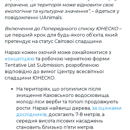
втрачене, ця територія може відновити своє
екологічне та культурне значення”
,
–
йдеться у
повідомленні UAnimals.
Включення до Попереднього списку ЮНЕСКО
–
це перший крок для будь-якого об’єкта, який
претендує на статус Світової спадщини.
Наразі кожен охочий може ознайомитися з
концепцією
та робочою чернеткою форми
Tentative List Submission
, розробленою
відповідно до вимог Центру всесвітньої
спадщини ЮНЕСКО.
На територіях, що оголилися після
знищення Каховського водосховища,
молоді ліси верби та тополі продовжують
рости. Наразі найвищі дерева,
за оцінками
дослідників
, досягають 7-8 метрів, а
середня висота лісових насаджень
становить близько п'яти метрів.