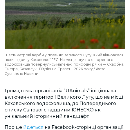
Шестиметрові верби у плавнях Великого Лугу, який відновився
після підриву Каховської ГЕС. На місце штучно створеного
водосховища повернулись маленькі природні річки — Скарбна,
Бистра, Базавлук і Підпільна. Травень 2026 року / Фото:
Суспільне Новини
Громадська організація “UAnimals” ініціювала
включення території Великого Лугу, що на місці
Каховського водосховища, до Попереднього
списку Світової спадщини ЮНЕСКО як
унікальний історичний ландшафт.
Про це
йдеться
на Facebook-сторінці організації.