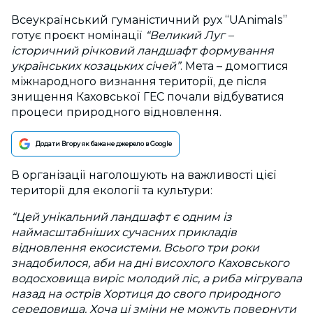
Всеукраїнський гуманістичний рух “UAnimals”
готує проєкт номінації
“Великий Луг –
історичний річковий ландшафт формування
українських козацьких січей”
. Мета – домогтися
міжнародного визнання території, де після
знищення Каховської ГЕС почали відбуватися
процеси природного відновлення.
Додати Вгору як бажане джерело в Google
В організації наголошують на важливості цієї
території для екології та культури:
“Цей унікальний ландшафт є одним із
наймасштабніших сучасних прикладів
відновлення екосистеми. Всього три роки
знадобилося, аби на дні висохлого Каховського
водосховища виріс молодий ліс, а риба мігрувала
назад на острів Хортиця до свого природного
середовища. Хоча ці зміни не можуть повернути