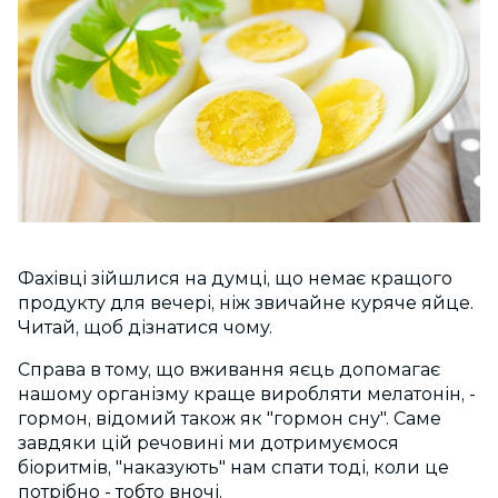
Фахівці зійшлися на думці, що немає кращого
продукту для вечері, ніж звичайне куряче яйце.
Читай, щоб дізнатися чому.
Справа в тому, що вживання яєць допомагає
нашому організму краще виробляти мелатонін, -
гормон, відомий також як "гормон сну". Саме
завдяки цій речовині ми дотримуємося
біоритмів, "наказують" нам спати тоді, коли це
потрібно - тобто вночі.