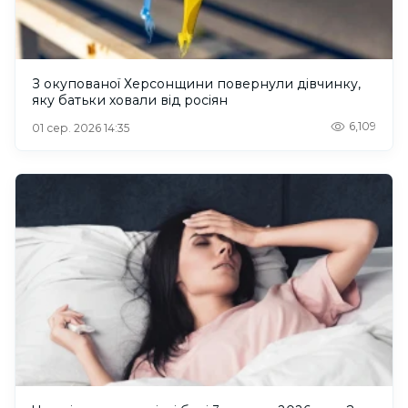
З окупованої Херсонщини повернули дівчинку,
яку батьки ховали від росіян
6,109
01 сер. 2026 14:35